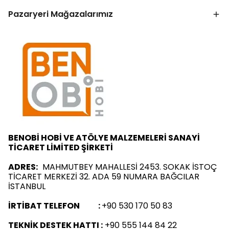
Pazaryeri Mağazalarımız
BENOBİ HOBİ VE ATÖLYE MALZEMELERİ SANAYİ
TİCARET LİMİTED ŞİRKETİ
ADRES:
MAHMUTBEY MAHALLESİ 2453. SOKAK İSTOÇ
TİCARET MERKEZİ 32. ADA 59 NUMARA BAĞCILAR
İSTANBUL
İRTİBAT TELEFON :
+90 530 170 50 83
TEKNİK DESTEK HATTI :
+90 555 144 84 22