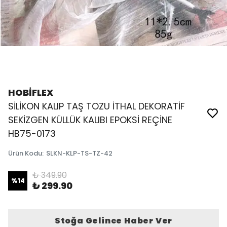
HOBİFLEX
SİLİKON KALIP TAŞ TOZU İTHAL DEKORATİF
SEKİZGEN KÜLLÜK KALIBI EPOKSİ REÇİNE
HB75-0173
Ürün Kodu
:
SLKN-KLP-TS-TZ-42
₺ 349.90
%
14
₺ 299.90
Stoğa Gelince Haber Ver