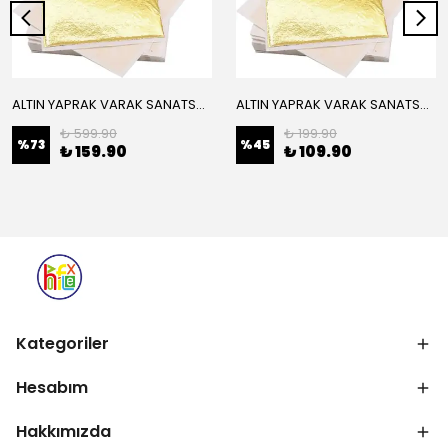
ALTIN YAPRAK VARAK SANATSAL BÜYÜK BOY FOLYO EPOKSİ REÇİNE NAİL ART 16 ADET 14X14 CM ALTIN RENK
ALTIN YAPRAK VARAK SANATSAL BÜYÜK BOY FOLYO EPOKSİ REÇİNE NAİL ART 8 ADET ALTIN RENK 14X14 CM
₺ 599.90
₺ 199.90
%
73
%
45
₺ 159.90
₺ 109.90
Kategoriler
Hesabım
Hakkımızda