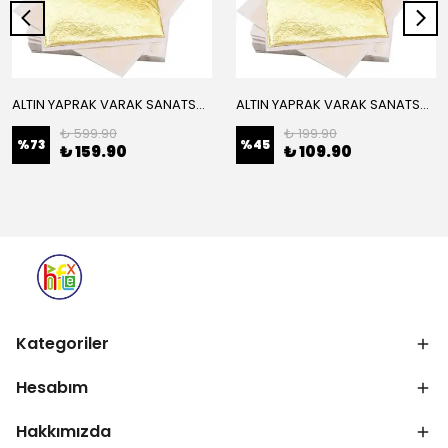
ALTIN YAPRAK VARAK SANATSAL BÜYÜK BOY FOLYO EPOKSİ REÇİNE NAİL ART 16 ADET 14X14 CM ALTIN RENK
ALTIN YAPRAK VARAK SANATSAL BÜYÜK BOY FOLYO EPOKSİ REÇİNE NAİL ART 8 ADET ALTIN RENK 14X14 CM
₺ 599.90
₺ 199.90
%
73
%
45
₺ 159.90
₺ 109.90
Kategoriler
Hesabım
Hakkımızda