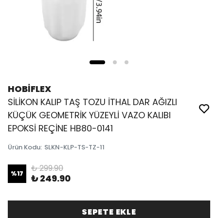
HOBİFLEX
SİLİKON KALIP TAŞ TOZU İTHAL DAR AĞIZLI
KÜÇÜK GEOMETRİK YÜZEYLİ VAZO KALIBI
EPOKSİ REÇİNE HB80-0141
Ürün Kodu
:
SLKN-KLP-TS-TZ-11
₺ 299.90
%
17
₺ 249.90
SEPETE EKLE