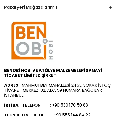
Pazaryeri Mağazalarımız
BENOBİ HOBİ VE ATÖLYE MALZEMELERİ SANAYİ
TİCARET LİMİTED ŞİRKETİ
ADRES:
MAHMUTBEY MAHALLESİ 2453. SOKAK İSTOÇ
TİCARET MERKEZİ 32. ADA 59 NUMARA BAĞCILAR
İSTANBUL
İRTİBAT TELEFON :
+90 530 170 50 83
TEKNİK DESTEK HATTI :
+90 555 144 84 22