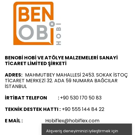
BENOBİ HOBİ VE ATÖLYE MALZEMELERİ SANAYİ
TİCARET LİMİTED ŞİRKETİ
ADRES:
MAHMUTBEY MAHALLESİ 2453. SOKAK İSTOÇ
TİCARET MERKEZİ 32. ADA 59 NUMARA BAĞCILAR
İSTANBUL
İRTİBAT TELEFON :
+90 530 170 50 83
TEKNİK DESTEK HATTI :
+90 555 144 84 22
E MAİL :
Hobiflex@hobiflex.com
Alışveriş deneyiminizi iyileştirmek için