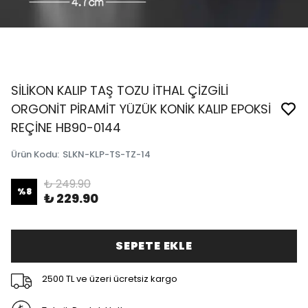
SİLİKON KALIP TAŞ TOZU İTHAL ÇİZGİLİ
ORGONİT PİRAMİT YÜZÜK KONİK KALIP EPOKSİ
REÇİNE HB90-0144
Ürün Kodu
:
SLKN-KLP-TS-TZ-14
₺ 249.90
%
8
₺ 229.90
SEPETE EKLE
2500 TL ve üzeri ücretsiz kargo