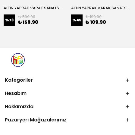
ALTIN YAPRAK VARAK SANATSAL BÜYÜK BOY FOLYO EPOKSİ REÇİNE NAİL ART 16 ADET 14X14 CM ALTIN RENK
ALTIN YAPRAK VARAK SANATSAL BÜYÜK BOY FOLYO EPOKSİ REÇİNE NAİL ART 8 ADET ALTIN RENK 14X14 CM
₺ 599.90
₺ 199.90
%
73
%
45
₺ 159.90
₺ 109.90
Kategoriler
Hesabım
Hakkımızda
Pazaryeri Mağazalarımız