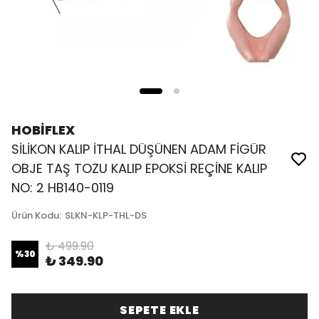
HOBİFLEX
SİLİKON KALIP İTHAL DÜŞÜNEN ADAM FİGÜR
OBJE TAŞ TOZU KALIP EPOKSİ REÇİNE KALIP
NO: 2 HB140-0119
Ürün Kodu
:
SLKN-KLP-THL-DS
₺ 499.90
%
30
₺ 349.90
SEPETE EKLE