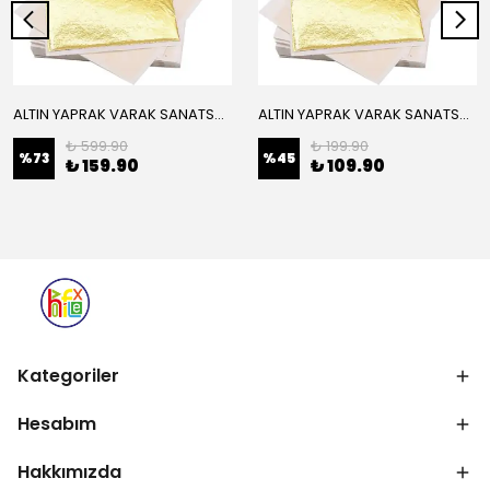
ALTIN YAPRAK VARAK SANATSAL BÜYÜK BOY FOLYO EPOKSİ REÇİNE NAİL ART 16 ADET 14X14 CM ALTIN RENK
ALTIN YAPRAK VARAK SANATSAL BÜYÜK BOY FOLYO EPOKSİ REÇİNE NAİL ART 8 ADET ALTIN RENK 14X14 CM
₺ 599.90
₺ 199.90
%
73
%
45
₺ 159.90
₺ 109.90
Kategoriler
Hesabım
Hakkımızda