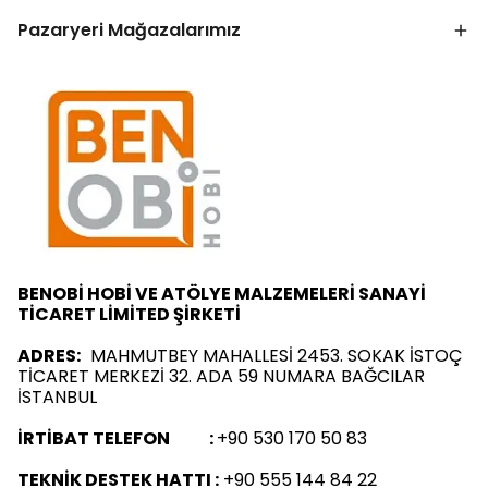
Pazaryeri Mağazalarımız
BENOBİ HOBİ VE ATÖLYE MALZEMELERİ SANAYİ
TİCARET LİMİTED ŞİRKETİ
ADRES:
MAHMUTBEY MAHALLESİ 2453. SOKAK İSTOÇ
TİCARET MERKEZİ 32. ADA 59 NUMARA BAĞCILAR
İSTANBUL
İRTİBAT TELEFON :
+90 530 170 50 83
TEKNİK DESTEK HATTI :
+90 555 144 84 22