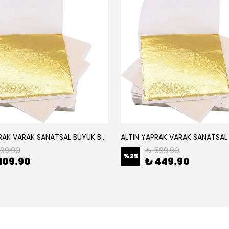
ALTIN YAPRAK VARAK SANATSAL BÜYÜK BOY FOLYO EPOKSİ REÇİNE NAİL ART 8 ADET ALTIN RENK 14X14 CM
199.90
₺ 599.90
%
25
109.90
₺ 449.90