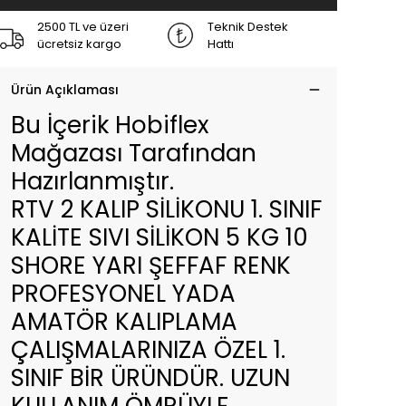
2500 TL ve üzeri
Teknik Destek
ücretsiz kargo
Hattı
Ürün Açıklaması
Bu İçerik Hobiflex
Mağazası Tarafından
Hazırlanmıştır.
RTV 2 KALIP SİLİKONU 1. SINIF
KALİTE SIVI SİLİKON 5 KG 10
SHORE YARI ŞEFFAF RENK
PROFESYONEL YADA
AMATÖR KALIPLAMA
ÇALIŞMALARINIZA ÖZEL 1.
SINIF BİR ÜRÜNDÜR. UZUN