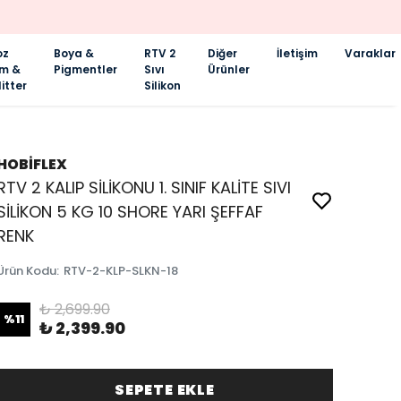
oz
Boya &
RTV 2
Diğer
İletişim
Varaklar
im &
Pigmentler
Sıvı
Ürünler
itter
Silikon
HOBİFLEX
RTV 2 KALIP SİLİKONU 1. SINIF KALİTE SIVI
SİLİKON 5 KG 10 SHORE YARI ŞEFFAF
RENK
Ürün Kodu
:
RTV-2-KLP-SLKN-18
₺ 2,699.90
%
11
₺ 2,399.90
SEPETE EKLE