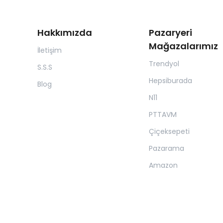
Hakkımızda
Pazaryeri
Mağazalarımız
İletişim
Trendyol
S.S.S
Hepsiburada
Blog
N11
PTTAVM
Çiçeksepeti
Pazarama
Amazon