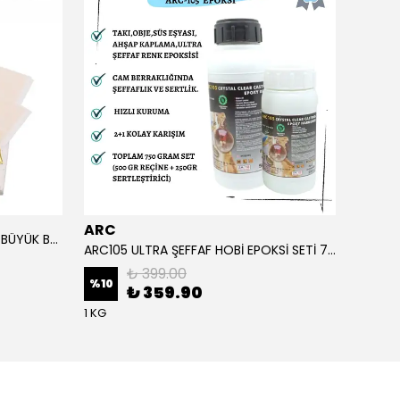
ARC
ARC
ALTIN YAPRAK VARAK SANATSAL BÜYÜK BOY FOLYO EPOKSİ REÇİNE NAİL ART 90 ADET 14X14 CM ALTIN RENK
ARC105 ULTRA ŞEFFAF HOBİ EPOKSİ SETİ 750 GRAM
₺ 399.00
%
10
%
1
₺ 359.90
1 KG