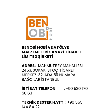
BENOBİ HOBİ VE ATÖLYE
MALZEMELERİ SANAYİ TİCARET
LİMİTED ŞİRKETİ
ADRES:
MAHMUTBEY MAHALLESİ
2453. SOKAK İSTOÇ TİCARET
MERKEZİ 32. ADA 59 NUMARA
BAĞCILAR İSTANBUL
İRTİBAT TELEFON :
+90 530 170
50 83
TEKNİK DESTEK HATTI :
+90 555
144 84 22