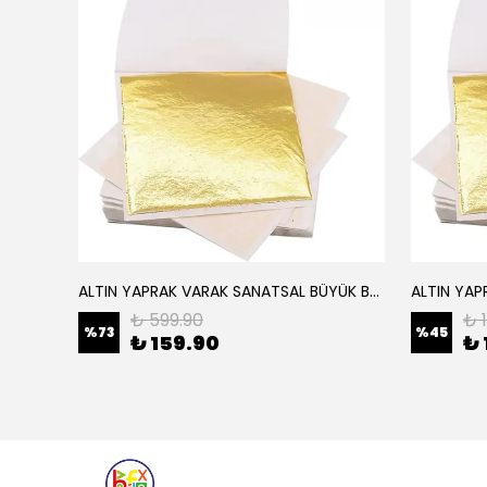
ALTIN YAPRAK VARAK SANATSAL BÜYÜK BOY FOLYO EPOKSİ REÇİNE NAİL ART 16 ADET 14X14 CM ALTIN RENK
Elyaf Dokuma Örgü Cam Elyaf 300 Gram / M2
₺ 599.90
₺ 
%
73
%
45
₺ 159.90
₺ 