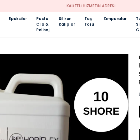
KALİTELİ HİZMETİN ADRESİ
Epoksiler
Pasta
Silikon
Taş
Zımparalar
T
Cila &
Kalıplar
Tozu
S
Polisaj
Gl