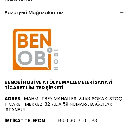
Pazaryeri Mağazalarımız
BENOBİ HOBİ VE ATÖLYE MALZEMELERİ SANAYİ
TİCARET LİMİTED ŞİRKETİ
ADRES:
MAHMUTBEY MAHALLESİ 2453. SOKAK İSTOÇ
TİCARET MERKEZİ 32. ADA 59 NUMARA BAĞCILAR
İSTANBUL
İRTİBAT TELEFON :
+90 530 170 50 83