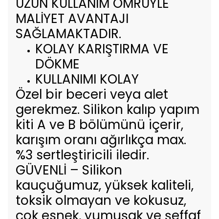
UZUN KULLANIM ÖMRÜYLE
MALİYET AVANTAJI
SAĞLAMAKTADIR.
KOLAY KARIŞTIRMA VE
DÖKME
KULLANIMI KOLAY
Özel bir beceri veya alet
gerekmez. Silikon kalıp yapım
kiti A ve B bölümünü içerir,
karışım oranı ağırlıkça max.
%3 sertleştiricili iledir.
GÜVENLİ – Silikon
kauçuğumuz, yüksek kaliteli,
toksik olmayan ve kokusuz,
çok esnek, yumuşak ve şeffaf