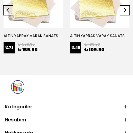
ALTIN YAPRAK VARAK SANATSAL BÜYÜK BOY FOLYO EPOKSİ REÇİNE NAİL ART 16 ADET 14X14 CM ALTIN RENK
ALTIN YAPRAK VARAK SANATSAL BÜYÜK BOY FOLYO EPOKSİ REÇİNE NAİL ART 8 ADET ALTIN RENK 14X14 CM
₺ 599.90
₺ 199.90
%
73
%
45
₺ 159.90
₺ 109.90
Kategoriler
Hesabım
Hakkımızda