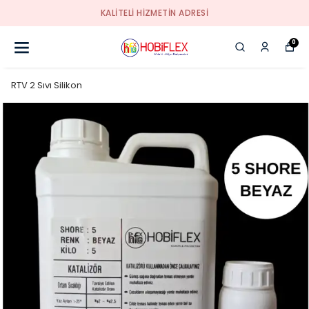
KALİTELİ HİZMETİN ADRESİ
0
RTV 2 Sıvı Silikon