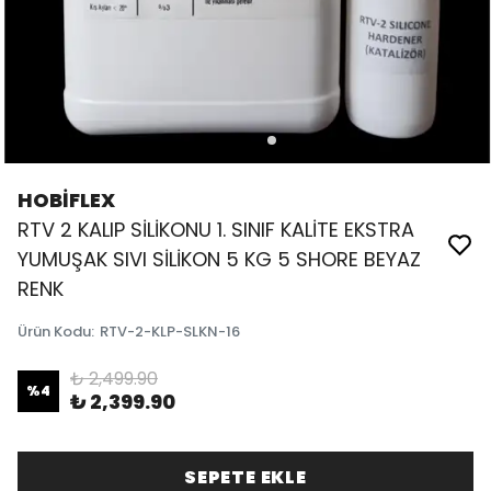
HOBİFLEX
RTV 2 KALIP SİLİKONU 1. SINIF KALİTE EKSTRA
YUMUŞAK SIVI SİLİKON 5 KG 5 SHORE BEYAZ
RENK
Ürün Kodu
:
RTV-2-KLP-SLKN-16
₺ 2,499.90
%
4
₺ 2,399.90
SEPETE EKLE