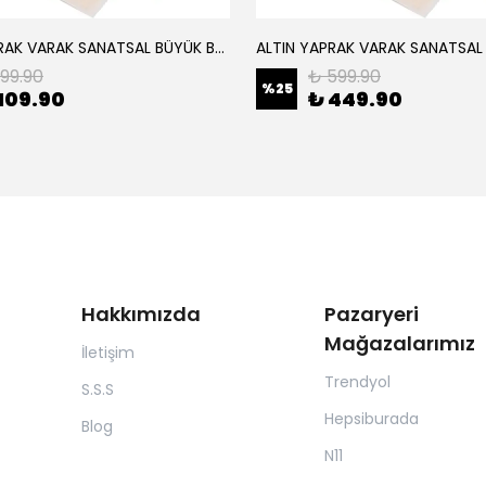
ALTIN YAPRAK VARAK SANATSAL BÜYÜK BOY FOLYO EPOKSİ REÇİNE NAİL ART 8 ADET ALTIN RENK 14X14 CM
199.90
₺ 599.90
%
25
109.90
₺ 449.90
Hakkımızda
Pazaryeri
Mağazalarımız
İletişim
Trendyol
S.S.S
Hepsiburada
Blog
N11