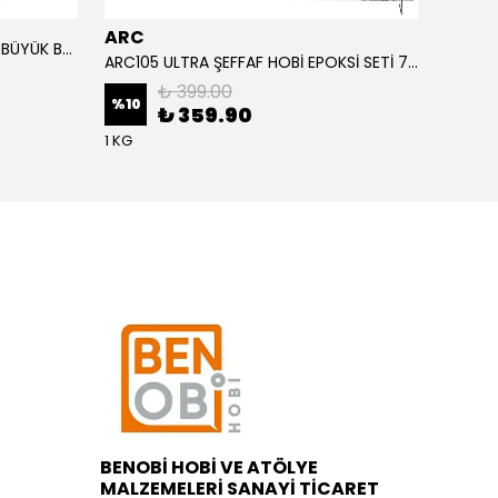
ARC
ARC
ALTIN YAPRAK VARAK SANATSAL BÜYÜK BOY FOLYO EPOKSİ REÇİNE NAİL ART 90 ADET 14X14 CM ALTIN RENK
ARC105 ULTRA ŞEFFAF HOBİ EPOKSİ SETİ 750 GRAM
₺ 399.00
%
10
%
1
₺ 359.90
1 KG
BENOBİ HOBİ VE ATÖLYE
MALZEMELERİ SANAYİ TİCARET