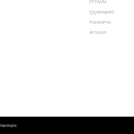
PTTAVM
Çiçeksepeti
Pazarama
Amazon
rlanmıştır.