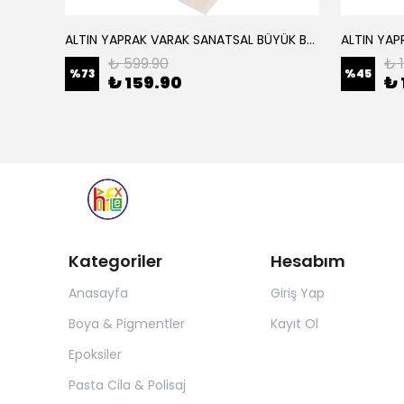
ALTIN YAPRAK VARAK SANATSAL BÜYÜK BOY FOLYO EPOKSİ REÇİNE NAİL ART 16 ADET 14X14 CM ALTIN RENK
Elyaf Dokuma Örgü Cam Elyaf 300 Gram / M2
₺ 599.90
₺ 
%
73
%
45
₺ 159.90
₺ 
Kategoriler
Hesabım
Anasayfa
Giriş Yap
Boya & Pigmentler
Kayıt Ol
Epoksiler
Pasta Cila & Polisaj