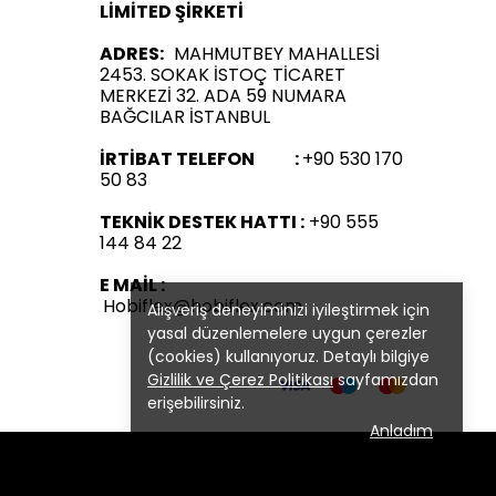
LİMİTED ŞİRKETİ
ADRES:
MAHMUTBEY MAHALLESİ
2453. SOKAK İSTOÇ TİCARET
MERKEZİ 32. ADA 59 NUMARA
BAĞCILAR İSTANBUL
İRTİBAT TELEFON :
+90 530 170
50 83
TEKNİK DESTEK HATTI :
+90 555
144 84 22
E MAİL :
Hobiflex@hobiflex.com
Alışveriş deneyiminizi iyileştirmek için
yasal düzenlemelere uygun çerezler
(cookies) kullanıyoruz. Detaylı bilgiye
Gizlilik ve Çerez Politikası
sayfamızdan
erişebilirsiniz.
Anladım