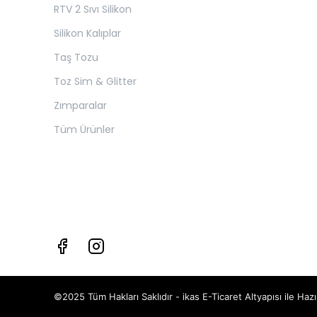
RTV 2 Sıvı Silikon
Silikon Kalıplar
Taş Tozu
Toz Sim & Glitter
Zımparalar
Tüm Ürünler
©2025 Tüm Hakları Saklıdır - ikas E-Ticaret
Altyapısı ile Hazı