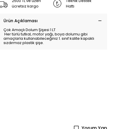
2500 TL ve üzeri
Teknik Destek
ücretsiz kargo
Hattı
Ürün Açıklaması
Çok Amaçlı Dolum Şişesi 1 LT
Her türlü tutkal, motor yağı, boya dolumu gibi
amaçlarla kullanabileceğiniz 1. sınıf kalite kapaklı
sızdırmaz plastik şişe.
Yorum Yap