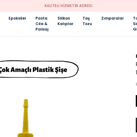
KALİTELİ HİZMETİN ADRESİ
Epoksiler
Pasta
Silikon
Taş
Zımparalar
T
Cila &
Kalıplar
Tozu
S
Polisaj
Gl