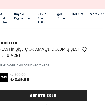
oz
Boya &
RTV 2
Diğer
İletişim
Varaklar
im &
Pigmentler
Sıvı
Ürünler
itter
Silikon
HOBİFLEX
PLASTİK ŞİŞE ÇOK AMAÇLI DOLUM ŞİŞESİ
1 LT 6 ADET
Ürün Kodu
:
PLSTK-SS-CK-MCL-3
₺ 399.99
%
13
₺ 349.99
SEPETE EKLE