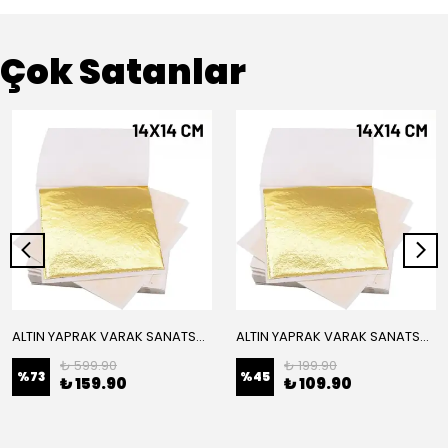
Çok Satanlar
ALTIN YAPRAK VARAK SANATSAL BÜYÜK BOY FOLYO EPOKSİ REÇİNE NAİL ART 16 ADET 14X14 CM ALTIN RENK
ALTIN YAPRAK VARAK SANATSAL BÜYÜK BOY FOLYO EPOKSİ REÇİNE NAİL ART 8 ADET ALTIN RENK 14X14 CM
₺ 599.90
₺ 199.90
%
73
%
45
₺ 159.90
₺ 109.90