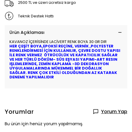
2500 TL ve üzeri ücretsiz kargo
Teknik Destek Hattı
Ürün Açıklaması
KAVANOZ İÇERİSİNDE LACİVERT RENK BOYA 30 GR DIR
HER ÇEŞİT BOYA,EPOKSİ REÇİNE, VERNİK ,POLYESTER
RENKLENDİRMESİ İÇİN KULLANILIR, ÇEVRE DOSTU YAPISI
İLE RENK VERMEZ ÖTRÜCÜLÜK VE KAPATICILIK SAĞLAR
VE HER TÜRLÜ DÖKÜM- SÜS EŞYASI YAPIMI-ART RESIN
IŞLEMLERİNDE, ZEMİN KAPLAMA -3D DEKORASYON
UYGULAMALARINDA MÜKEMMEL BİR DOĞALLIK
SAĞLAR. RENK ÇOK ETKİLİ OLDUĞUNDAN AZ KATARAK
DENEME YAPILMALIDIR
Yorumlar
Yorum Yap
Bu ürün için henüz yorum yapılmamış.