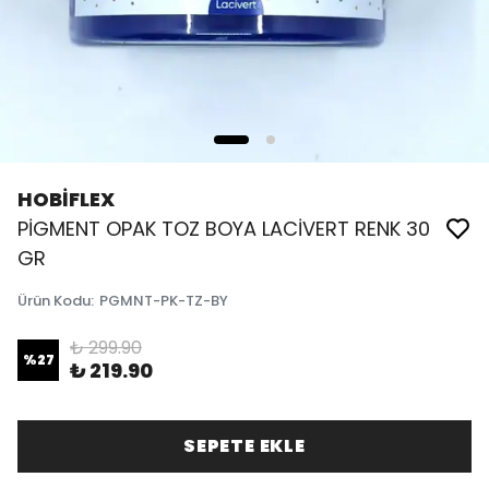
HOBİFLEX
PİGMENT OPAK TOZ BOYA LACİVERT RENK 30
GR
Ürün Kodu
:
PGMNT-PK-TZ-BY
₺ 299.90
%
27
₺ 219.90
SEPETE EKLE