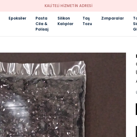
KALİTELİ HİZMETİN ADRESİ
Epoksiler
Pasta
Silikon
Taş
Zımparalar
T
Cila &
Kalıplar
Tozu
S
Polisaj
Gl