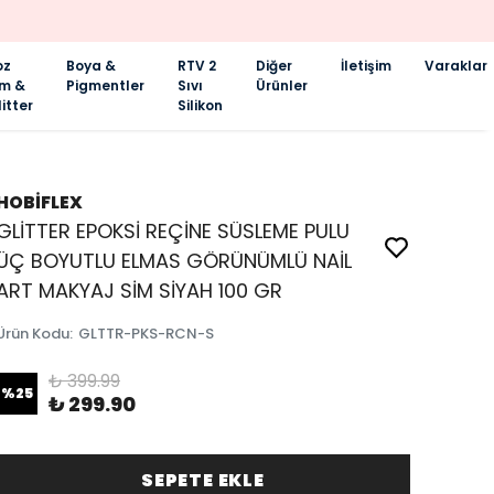
oz
Boya &
RTV 2
Diğer
İletişim
Varaklar
im &
Pigmentler
Sıvı
Ürünler
itter
Silikon
HOBİFLEX
GLİTTER EPOKSİ REÇİNE SÜSLEME PULU
ÜÇ BOYUTLU ELMAS GÖRÜNÜMLÜ NAİL
ART MAKYAJ SİM SİYAH 100 GR
Ürün Kodu
:
GLTTR-PKS-RCN-S
₺ 399.99
%
25
₺ 299.90
SEPETE EKLE