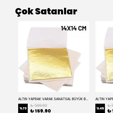
Çok Satanlar
ALTIN YAPRAK VARAK SANATSAL BÜYÜK BOY FOLYO EPOKSİ REÇİNE NAİL ART 16 ADET 14X14 CM ALTIN RENK
Elyaf Dokuma Örgü Cam Elyaf 300 Gram / M2
₺ 599.90
₺ 
%
73
%
45
₺ 159.90
₺ 