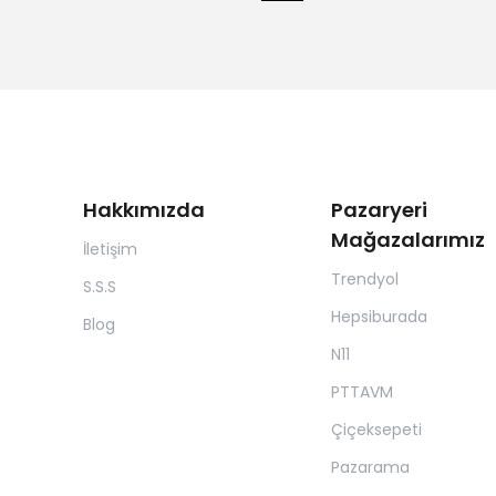
Hakkımızda
Pazaryeri
Mağazalarımız
İletişim
Trendyol
S.S.S
Hepsiburada
Blog
N11
PTTAVM
Çiçeksepeti
Pazarama