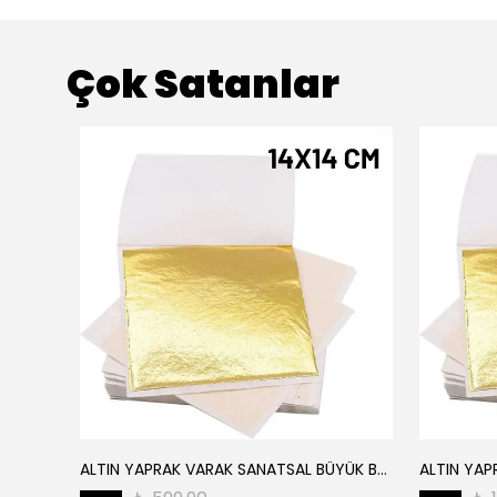
Çok Satanlar
ALTIN YAPRAK VARAK SANATSAL BÜYÜK BOY FOLYO EPOKSİ REÇİNE NAİL ART 16 ADET 14X14 CM ALTIN RENK
Elyaf Dokuma Örgü Cam Elyaf 300 Gram / M2