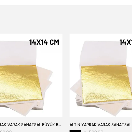
ALTIN YAPRAK VARAK SANATSAL BÜYÜK BOY FOLYO EPOKSİ REÇİNE NAİL ART 8 ADET ALTIN RENK 14X14 CM