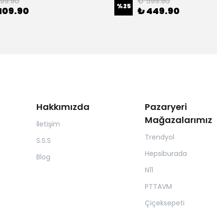
199.90
₺ 599.90
%
25
109.90
₺ 449.90
Hakkımızda
Pazaryeri
Mağazalarımız
İletişim
Trendyol
S.S.S
Hepsiburada
Blog
N11
PTTAVM
Çiçeksepeti