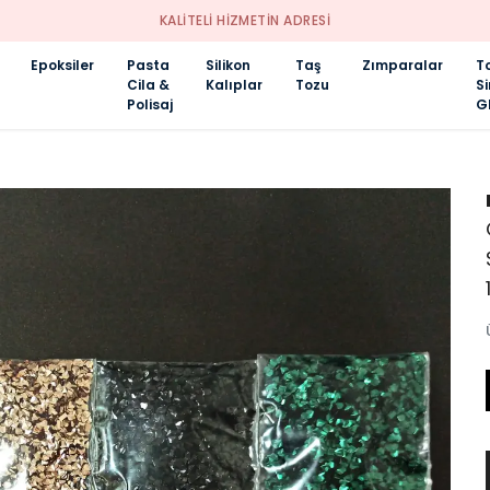
KALİTELİ HİZMETİN ADRESİ
Epoksiler
Pasta
Silikon
Taş
Zımparalar
T
Cila &
Kalıplar
Tozu
S
Polisaj
Gl