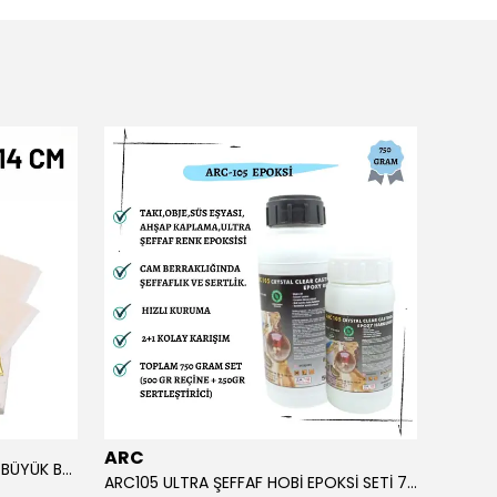
ARC
ARC
ALTIN YAPRAK VARAK SANATSAL BÜYÜK BOY FOLYO EPOKSİ REÇİNE NAİL ART 90 ADET 14X14 CM ALTIN RENK
ARC105 ULTRA ŞEFFAF HOBİ EPOKSİ SETİ 750 GRAM