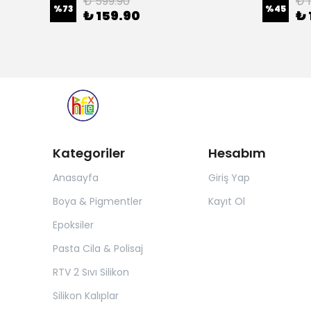
₺ 599.90
₺ 
%
73
%
45
₺ 159.90
₺ 
Kategoriler
Hesabım
Anasayfa
Giriş Yap
Boya & Pigmentler
Kayıt Ol
Epoksiler
Pasta Cila & Polisaj
RTV 2 Sıvı Silikon
Silikon Kalıplar