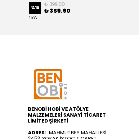
₺ 399.00
%
10
%
1
₺ 359.90
1 KG
BENOBİ HOBİ VE ATÖLYE
MALZEMELERİ SANAYİ TİCARET
LİMİTED ŞİRKETİ
ADRES:
MAHMUTBEY MAHALLESİ
2453. SOKAK İSTOÇ TİCARET