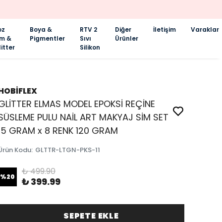
oz
Boya &
RTV 2
Diğer
İletişim
Varaklar
im &
Pigmentler
Sıvı
Ürünler
itter
Silikon
HOBİFLEX
GLİTTER ELMAS MODEL EPOKSİ REÇİNE
SÜSLEME PULU NAİL ART MAKYAJ SİM SET
15 GRAM x 8 RENK 120 GRAM
Ürün Kodu
:
GLTTR-LTGN-PKS-11
₺ 499.90
%
20
₺ 399.99
SEPETE EKLE