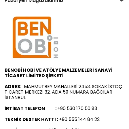
Pazaryeri Mağazalarımız
BENOBİ HOBİ VE ATÖLYE MALZEMELERİ SANAYİ
TİCARET LİMİTED ŞİRKETİ
ADRES:
MAHMUTBEY MAHALLESİ 2453. SOKAK İSTOÇ
TİCARET MERKEZİ 32. ADA 59 NUMARA BAĞCILAR
İSTANBUL
İRTİBAT TELEFON :
+90 530 170 50 83
TEKNİK DESTEK HATTI :
+90 555 144 84 22