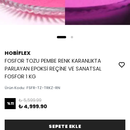
HOBİFLEX
FOSFOR TOZU PEMBE RENK KARANLIKTA
PARLAYAN EPOKSİ REÇİNE VE SANATSAL
FOSFOR 1 KG
Ürün Kodu
:
FSFR-TZ-TRKZ-RN
₺ 5,599.99
%
11
₺ 4,999.90
SEPETE EKLE