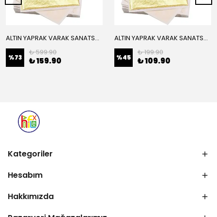
ALTIN YAPRAK VARAK SANATSAL BÜYÜK BOY FOLYO EPOKSİ REÇİNE NAİL ART 16 ADET 14X14 CM ALTIN RENK
ALTIN YAPRAK VARAK SANATSAL BÜYÜK BOY FOLYO EPOKSİ REÇİNE NAİL ART 8 ADET ALTIN RENK 14X14 CM
₺ 599.90
₺ 199.90
%
73
%
45
₺ 159.90
₺ 109.90
Kategoriler
Hesabım
Hakkımızda