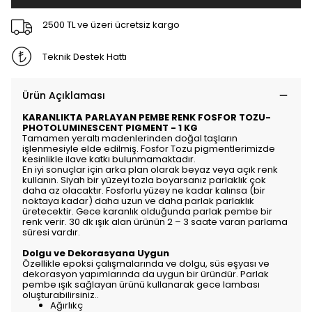
2500 TL ve üzeri ücretsiz kargo
Teknik Destek Hattı
Ürün Açıklaması
KARANLIKTA PARLAYAN PEMBE RENK FOSFOR TOZU-
PHOTOLUMINESCENT PIGMENT - 1 KG
Tamamen yeraltı madenlerinden doğal taşların
işlenmesiyle elde edilmiş. Fosfor Tozu pigmentlerimizde
kesinlikle ilave katkı bulunmamaktadır.
En iyi sonuçlar için arka plan olarak beyaz veya açık renk
kullanın. Siyah bir yüzeyi tozla boyarsanız parlaklık çok
daha az olacaktır. Fosforlu yüzey ne kadar kalınsa (bir
noktaya kadar) daha uzun ve daha parlak parlaklık
üretecektir. Gece karanlık olduğunda parlak pembe bir
renk verir. 30 dk ışık alan ürünün 2 – 3 saate varan parlama
süresi vardır.
Dolgu ve Dekorasyana Uygun
Özellikle epoksi çalışmalarında ve dolgu, süs eşyası ve
dekorasyon yapımlarında da uygun bir üründür. Parlak
pembe ışık sağlayan ürünü kullanarak gece lambası
oluşturabilirsiniz..
Ağırlıkç