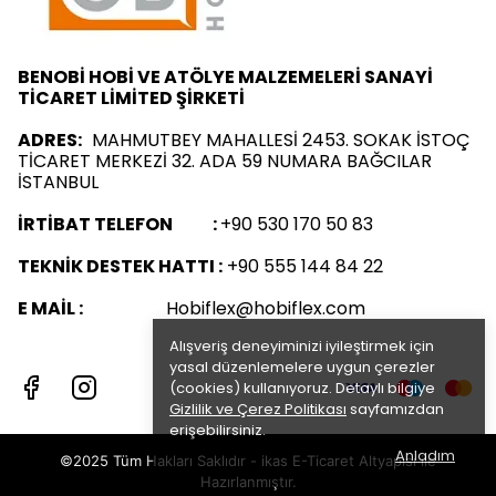
BENOBİ HOBİ VE ATÖLYE MALZEMELERİ SANAYİ
TİCARET LİMİTED ŞİRKETİ
ADRES:
MAHMUTBEY MAHALLESİ 2453. SOKAK İSTOÇ
TİCARET MERKEZİ 32. ADA 59 NUMARA BAĞCILAR
İSTANBUL
İRTİBAT TELEFON :
+90 530 170 50 83
TEKNİK DESTEK HATTI :
+90 555 144 84 22
E MAİL :
Hobiflex@hobiflex.com
Alışveriş deneyiminizi iyileştirmek için
yasal düzenlemelere uygun çerezler
(cookies) kullanıyoruz. Detaylı bilgiye
Gizlilik ve Çerez Politikası
sayfamızdan
erişebilirsiniz.
Anladım
©2025 Tüm Hakları Saklıdır - ikas E-Ticaret
Altyapısı ile
Hazırlanmıştır.