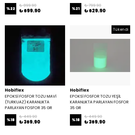
₺ 899.90
₺ 799.90
%
22
%
21
₺ 699.90
₺ 629.90
Tükendi
Hobiflex
Hobiflex
EPOKSİ FOSFOR TOZU MAVİ
EPOKSİ FOSFOR TOZU YEŞİL
(TURKUAZ) KARANLIKTA
KARANLIKTA PARLAYAN FOSFOR
PARLAYAN FOSFOR 35 GR
35 GR
₺ 449.90
₺ 449.90
%
18
%
18
₺ 369.90
₺ 369.90