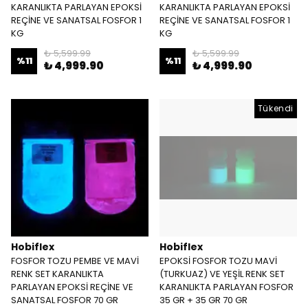
KARANLIKTA PARLAYAN EPOKSİ
KARANLIKTA PARLAYAN EPOKSİ
REÇİNE VE SANATSAL FOSFOR 1
REÇİNE VE SANATSAL FOSFOR 1
KG
KG
₺ 5,599.99
₺ 5,599.99
%
11
%
11
₺ 4,999.90
₺ 4,999.90
Tükendi
Hobiflex
Hobiflex
FOSFOR TOZU PEMBE VE MAVİ
EPOKSİ FOSFOR TOZU MAVİ
RENK SET KARANLIKTA
(TURKUAZ) VE YEŞİL RENK SET
PARLAYAN EPOKSİ REÇİNE VE
KARANLIKTA PARLAYAN FOSFOR
SANATSAL FOSFOR 70 GR
35 GR + 35 GR 70 GR