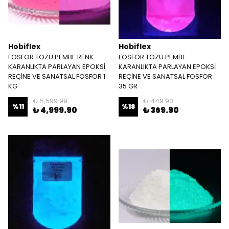
Hobiflex
Hobiflex
FOSFOR TOZU PEMBE RENK
FOSFOR TOZU PEMBE
KARANLIKTA PARLAYAN EPOKSİ
KARANLIKTA PARLAYAN EPOKSİ
REÇİNE VE SANATSAL FOSFOR 1
REÇİNE VE SANATSAL FOSFOR
KG
35 GR
₺ 5,599.99
₺ 449.90
%
11
%
18
₺ 4,999.90
₺ 369.90