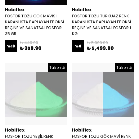
Hobiflex
Hobiflex
FOSFOR TOZU GÖK MAVİSİ
FOSFOR TOZU TURKUAZ RENK
KARANLIKTA PARLAYAN EPOKSİ
KARANLIKTA PARLAYAN EPOKSİ
REÇİNE VE SANATSAL FOSFOR
REÇİNE VE SANATSAL FOSFOR 1
35 GR
KG
₺ 449.90
₺ 5,999.90
%
18
%
8
₺ 369.90
₺ 5,499.90
Tükendi
Tükendi
Hobiflex
Hobiflex
FOSFOR TOZU YEŞİL RENK
FOSFOR TOZU GÖK MAVİ RENK