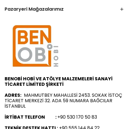
Pazaryeri Mağazalarımız
BENOBİ HOBİ VE ATÖLYE MALZEMELERİ SANAYİ
TİCARET LİMİTED ŞİRKETİ
ADRES:
MAHMUTBEY MAHALLESİ 2453. SOKAK İSTOÇ
TİCARET MERKEZİ 32. ADA 59 NUMARA BAĞCILAR
İSTANBUL
İRTİBAT TELEFON :
+90 530 170 50 83
TEKNİK DESTEK HATTI :
+90 555 144 84 22