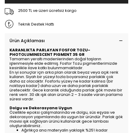
2500 TL ve üzeri ücretsiz kargo
Teknik Destek Hattı
Ürün Açıklaması
KARANLIKTA PARLAYAN FOSFOR TOZU-
PHOTOLUMINESCENT PIGMENT 35 GR
Tamamen yeraltı madenlerinden doğal taşların
işlenmesiyle elde edilmiş. Fosfor Tozu pigmentlerimizde
kesinlikle ilave katkı bulunmamaktadır.
En iyi sonuçlar için arka plan olarak beyaz veya açık renk
kullanın. Siyah bir yüzeyi tozla boyarsanız parlaklık çok
daha az olacaktır. Fosforlu yüzey ne kadar kalınsa (bir
noktaya kadar) daha uzun ve daha parlak parlaklık
üretecektir. Gece karanlık olduğunda parlak gök mavisi bir
renk verir. 30 dk ışık alan ürünün 2 – 3 saate varan parlama
süresi vardır.
Dolgu ve Dekorasyana Uygun
Özellikle epoksi çalışmalarında ve dolgu, süs eşyası ve
dekorasyon yapımlarında da uygun bir üründür. Parlak gök
mavisi ışık sağlayan ürünü kullanarak gece lambası
oluşturabilirsiniz..
Ağırlıkça ana materyalin yaklaşık %25’i kadar