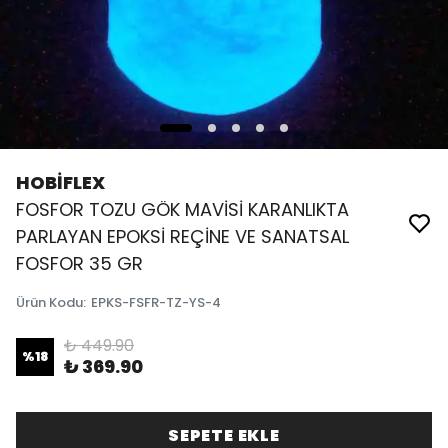
HOBİFLEX
FOSFOR TOZU GÖK MAVİSİ KARANLIKTA
PARLAYAN EPOKSİ REÇİNE VE SANATSAL
FOSFOR 35 GR
Ürün Kodu
:
EPKS-FSFR-TZ-YS-4
₺ 449.90
%
18
₺ 369.90
SEPETE EKLE