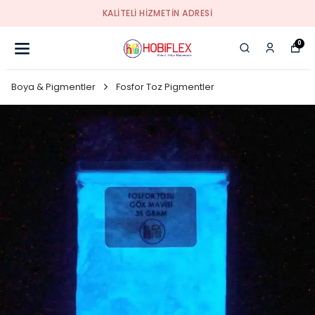
KALİTELİ HİZMETİN ADRESİ
0
Boya & Pigmentler
Fosfor Toz Pigmentler