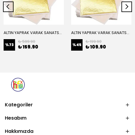
ALTIN YAPRAK VARAK SANATSAL BÜYÜK BOY FOLYO EPOKSİ REÇİNE NAİL ART 16 ADET 14X14 CM ALTIN RENK
ALTIN YAPRAK VARAK SANATSAL BÜYÜK BOY FOLYO EPOKSİ REÇİNE NAİL ART 8 ADET ALTIN RENK 14X14 CM
₺ 599.90
₺ 199.90
%
73
%
45
₺ 159.90
₺ 109.90
Kategoriler
Hesabım
Hakkımızda