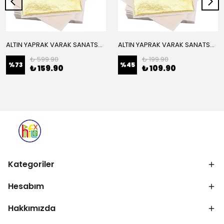
ALTIN YAPRAK VARAK SANATSAL BÜYÜK BOY FOLYO EPOKSİ REÇİNE NAİL ART 16 ADET 14X14 CM ALTIN RENK
ALTIN YAPRAK VARAK SANATSAL BÜYÜK BOY FOLYO EPOKSİ REÇİNE NAİL ART 8 ADET ALTIN RENK 14X14 CM
₺ 599.90
₺ 199.90
%
73
%
45
₺ 159.90
₺ 109.90
Kategoriler
Hesabım
Hakkımızda