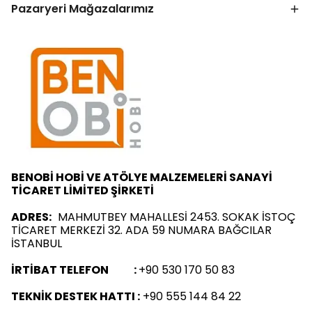
Pazaryeri Mağazalarımız
BENOBİ HOBİ VE ATÖLYE MALZEMELERİ SANAYİ
TİCARET LİMİTED ŞİRKETİ
ADRES:
MAHMUTBEY MAHALLESİ 2453. SOKAK İSTOÇ
TİCARET MERKEZİ 32. ADA 59 NUMARA BAĞCILAR
İSTANBUL
İRTİBAT TELEFON :
+90 530 170 50 83
TEKNİK DESTEK HATTI :
+90 555 144 84 22