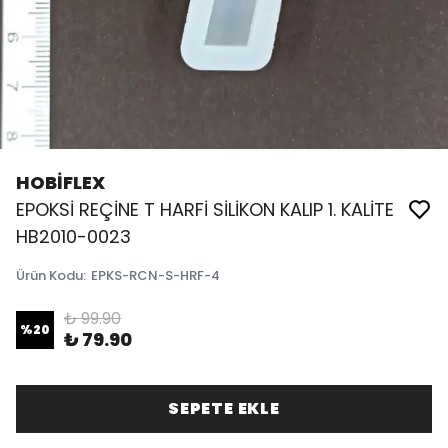
HOBİFLEX
EPOKSİ REÇİNE T HARFİ SİLİKON KALIP 1. KALİTE
HB2010-0023
Ürün Kodu
:
EPKS-RCN-S-HRF-4
₺ 99.90
%
20
₺ 79.90
SEPETE EKLE