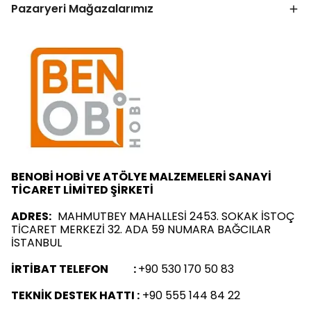
Pazaryeri Mağazalarımız
BENOBİ HOBİ VE ATÖLYE MALZEMELERİ SANAYİ
TİCARET LİMİTED ŞİRKETİ
ADRES:
MAHMUTBEY MAHALLESİ 2453. SOKAK İSTOÇ
TİCARET MERKEZİ 32. ADA 59 NUMARA BAĞCILAR
İSTANBUL
İRTİBAT TELEFON :
+90 530 170 50 83
TEKNİK DESTEK HATTI :
+90 555 144 84 22