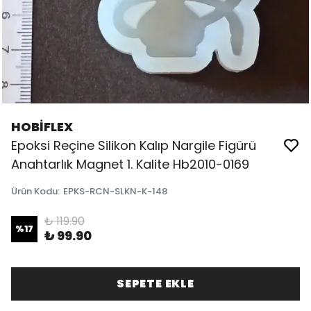
HOBİFLEX
Epoksi Reçine Silikon Kalıp Nargile Figürü
Anahtarlık Magnet 1. Kalite Hb2010-0169
Ürün Kodu
:
EPKS-RCN-SLKN-K-148
₺ 119.90
%
17
₺ 99.90
SEPETE EKLE