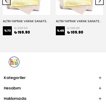
ALTIN YAPRAK VARAK SANATSAL BÜYÜK BOY FOLYO EPOKSİ REÇİNE NAİL ART 16 ADET 14X14 CM ALTIN RENK
ALTIN YAPRAK VARAK SANATSAL BÜYÜK BOY FOLYO EPOKSİ REÇİNE NAİL ART 8 ADET ALTIN RENK 14X14 CM
₺ 599.90
₺ 199.90
%
73
%
45
₺ 159.90
₺ 109.90
Kategoriler
Hesabım
Hakkımızda