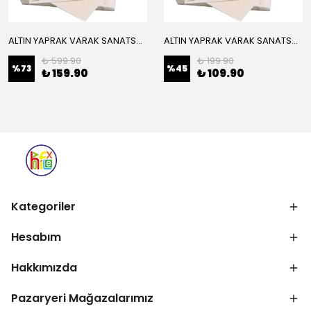
ALTIN YAPRAK VARAK SANATSAL BÜYÜK BOY FOLYO EPOKSİ REÇİNE NAİL ART 16 ADET 14X14 CM ALTIN RENK
ALTIN YAPRAK VARAK SANATSAL BÜYÜK BOY FOLYO EPOKSİ REÇİNE NAİL ART 8 ADET ALTIN RENK 14X14 CM
₺ 599.90
₺ 199.90
%
73
%
45
₺ 159.90
₺ 109.90
Kategoriler
Hesabım
Hakkımızda
Pazaryeri Mağazalarımız