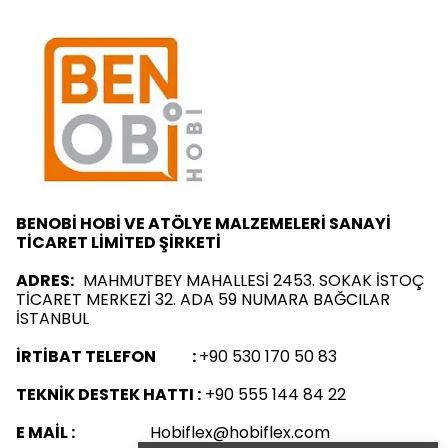
BENOBİ HOBİ VE ATÖLYE MALZEMELERİ SANAYİ
TİCARET LİMİTED ŞİRKETİ
ADRES:
MAHMUTBEY MAHALLESİ 2453. SOKAK İSTOÇ
TİCARET MERKEZİ 32. ADA 59 NUMARA BAĞCILAR
İSTANBUL
İRTİBAT TELEFON :
+90 530 170 50 83
TEKNİK DESTEK HATTI :
+90 555 144 84 22
E MAİL :
Hobiflex@hobiflex.com