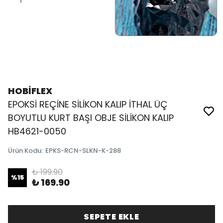
HOBİFLEX
EPOKSİ REÇİNE SİLİKON KALIP İTHAL ÜÇ
BOYUTLU KURT BAŞI OBJE SİLİKON KALIP
HB4621-0050
Ürün Kodu
:
EPKS-RCN-SLKN-K-288
₺ 199.90
%
15
₺ 169.90
SEPETE EKLE