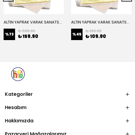
ALTIN YAPRAK VARAK SANATSAL BÜYÜK BOY FOLYO EPOKSİ REÇİNE NAİL ART 16 ADET 14X14 CM ALTIN RENK
ALTIN YAPRAK VARAK SANATSAL BÜYÜK BOY FOLYO EPOKSİ REÇİNE NAİL ART 8 ADET ALTIN RENK 14X14 CM
₺ 599.90
₺ 199.90
%
73
%
45
₺ 159.90
₺ 109.90
Kategoriler
Hesabım
Hakkımızda
Pazaryeri Mağazalarımız