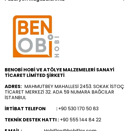
BENOBİ HOBİ VE ATÖLYE MALZEMELERİ SANAYİ
TİCARET LİMİTED ŞİRKETİ
ADRES:
MAHMUTBEY MAHALLESİ 2453. SOKAK İSTOÇ
TİCARET MERKEZİ 32. ADA 59 NUMARA BAĞCILAR
İSTANBUL
İRTİBAT TELEFON :
+90 530 170 50 83
TEKNİK DESTEK HATTI :
+90 555 144 84 22
E MAİL :
Hobiflex@hobiflex.com