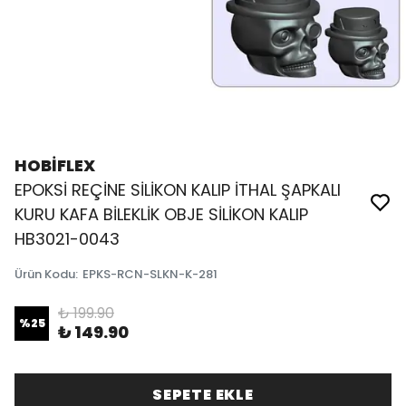
HOBİFLEX
EPOKSİ REÇİNE SİLİKON KALIP İTHAL ŞAPKALI
KURU KAFA BİLEKLİK OBJE SİLİKON KALIP
HB3021-0043
Ürün Kodu
:
EPKS-RCN-SLKN-K-281
₺ 199.90
%
25
₺ 149.90
SEPETE EKLE