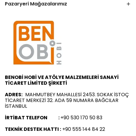
Pazaryeri Mağazalarımız
BENOBİ HOBİ VE ATÖLYE MALZEMELERİ SANAYİ
TİCARET LİMİTED ŞİRKETİ
ADRES:
MAHMUTBEY MAHALLESİ 2453. SOKAK İSTOÇ
TİCARET MERKEZİ 32. ADA 59 NUMARA BAĞCILAR
İSTANBUL
İRTİBAT TELEFON :
+90 530 170 50 83
TEKNİK DESTEK HATTI :
+90 555 144 84 22