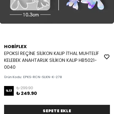
HOBİFLEX
EPOKSİ REÇİNE SİLİKON KALIP İTHAL MUHTELİF
KELEBEK ANAHTARLIK SİLİKON KALIP HB5021-
0040
Ürün Kodu
:
EPKS-RCN-SLKN-K-278
₺ 299.90
%
17
₺ 249.90
SEPETE EKLE