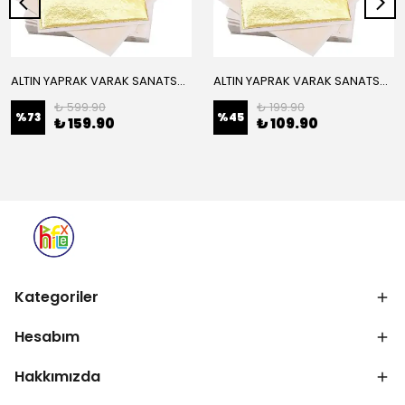
ALTIN YAPRAK VARAK SANATSAL BÜYÜK BOY FOLYO EPOKSİ REÇİNE NAİL ART 16 ADET 14X14 CM ALTIN RENK
ALTIN YAPRAK VARAK SANATSAL BÜYÜK BOY FOLYO EPOKSİ REÇİNE NAİL ART 8 ADET ALTIN RENK 14X14 CM
₺ 599.90
₺ 199.90
%
73
%
45
₺ 159.90
₺ 109.90
Kategoriler
Hesabım
Hakkımızda