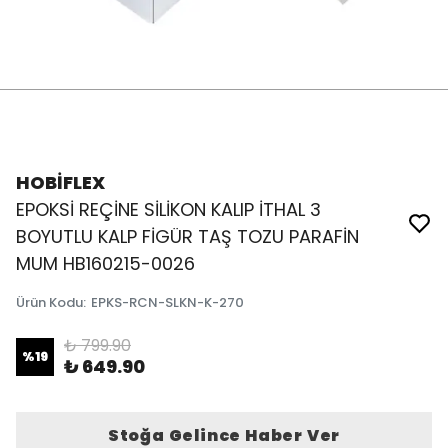
HOBİFLEX
EPOKSİ REÇİNE SİLİKON KALIP İTHAL 3
BOYUTLU KALP FİGÜR TAŞ TOZU PARAFİN
MUM HB160215-0026
Ürün Kodu
:
EPKS-RCN-SLKN-K-270
₺ 799.90
%
19
₺ 649.90
Stoğa Gelince Haber Ver