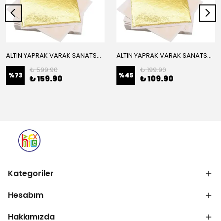
ALTIN YAPRAK VARAK SANATSAL BÜYÜK BOY FOLYO EPOKSİ REÇİNE NAİL ART 16 ADET 14X14 CM ALTIN RENK
ALTIN YAPRAK VARAK SANATSAL BÜYÜK BOY FOLYO EPOKSİ REÇİNE NAİL ART 8 ADET ALTIN RENK 14X14 CM
₺ 599.90
₺ 199.90
%
73
%
45
₺ 159.90
₺ 109.90
Kategoriler
Hesabım
Hakkımızda