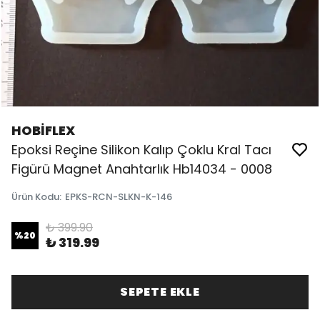
HOBİFLEX
Epoksi Reçine Silikon Kalıp Çoklu Kral Tacı
Figürü Magnet Anahtarlık Hb14034 - 0008
Ürün Kodu
:
EPKS-RCN-SLKN-K-146
₺ 399.90
%
20
₺ 319.99
SEPETE EKLE