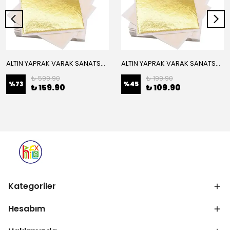
ALTIN YAPRAK VARAK SANATSAL BÜYÜK BOY FOLYO EPOKSİ REÇİNE NAİL ART 16 ADET 14X14 CM ALTIN RENK
ALTIN YAPRAK VARAK SANATSAL BÜYÜK BOY FOLYO EPOKSİ REÇİNE NAİL ART 8 ADET ALTIN RENK 14X14 CM
₺ 599.90
₺ 199.90
%
73
%
45
₺ 159.90
₺ 109.90
Kategoriler
Hesabım