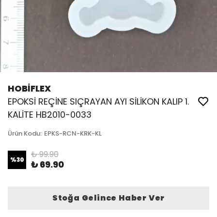
HOBİFLEX
EPOKSİ REÇİNE SIÇRAYAN AYI SİLİKON KALIP 1.
KALİTE HB2010-0033
Ürün Kodu
:
EPKS-RCN-KRK-KL
₺ 99.90
%
30
₺ 69.90
Stoğa Gelince Haber Ver