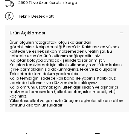
2500 TL ve üzeri ücretsiz kargo
Teknik Destek Hattı
Ürün Açıklaması
Ürün ölçüleri fotoğraftaki ölçü skalasından
görebilirsiniz. Kalıp derinliği 5 mm'dir. Kalıbımız en yüksek
kalitede ve esnek silikon malzemeden üretilmiştir. Bu
sebeple uzun ömürlü kullanım sağlayabilirsiniz.
Kalıptan kolayca ayrılacak şekilde tasarlanmıştır.
Kalıpları temizlemek için alkol kullanmayın ve lütfen kalıbın
içine parmaklarınızla dokunmayınız, leke ve iz oluşabilir.
Tek seferde tam dolum yapılmalıdır.
Kalıp temizliğini sadece koli bandı ile yapınız. Kalıbı düz
zeminde kullanınız ve düz zeminde saklayınız.
Kalıp ömrünü uzatmak için lütfen aşırı ısıdan ve aşındırıcı
malzeme temasından ( alkol, aseton, ıslak mendil, vb)
kaçınınız.
Yüksek ısı, alkol ve çok hızlı kürleşen reçineler silikon kalıbın
ömrünü kısaltan unsurlardır.