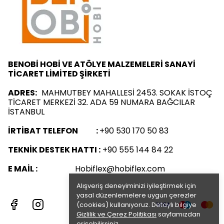
BENOBİ HOBİ VE ATÖLYE MALZEMELERİ SANAYİ
TİCARET LİMİTED ŞİRKETİ
ADRES:
MAHMUTBEY MAHALLESİ 2453. SOKAK İSTOÇ
TİCARET MERKEZİ 32. ADA 59 NUMARA BAĞCILAR
İSTANBUL
İRTİBAT TELEFON :
+90 530 170 50 83
TEKNİK DESTEK HATTI :
+90 555 144 84 22
E MAİL :
Hobiflex@hobiflex.com
Alışveriş deneyiminizi iyileştirmek için
yasal düzenlemelere uygun çerezler
(cookies) kullanıyoruz. Detaylı bilgiye
Gizlilik ve Çerez Politikası
sayfamızdan
erişebilirsiniz.