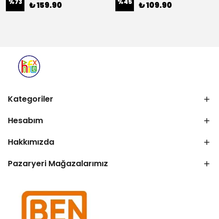
%
73
%
45
₺ 159.90
₺ 109.90
Kategoriler
Hesabım
Hakkımızda
Pazaryeri Mağazalarımız