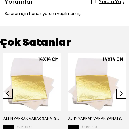
Yorumlar
Yorum Yap
Bu ürün için henüz yorum yapılmamış.
Çok Satanlar
ALTIN YAPRAK VARAK SANATSAL BÜYÜK BOY FOLYO EPOKSİ REÇİNE NAİL ART 16 ADET 14X14 CM ALTIN RENK
ALTIN YAPRAK VARAK SANATSAL BÜYÜK BOY FOLYO EPOKSİ REÇİNE NAİL ART 8 ADET ALTIN RENK 14X14 CM
₺ 599.90
₺ 199.90