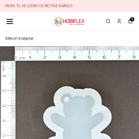
KALİTELİ HİZMETİN ADRESİ
0
Silikon Kalıplar