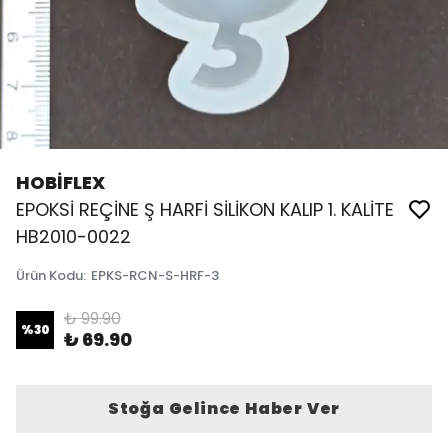
HOBİFLEX
EPOKSİ REÇİNE Ş HARFİ SİLİKON KALIP 1. KALİTE
HB2010-0022
Ürün Kodu
:
EPKS-RCN-S-HRF-3
₺ 99.90
%
30
₺ 69.90
Stoğa Gelince Haber Ver