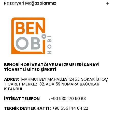
Pazaryeri Mağazalarımız
BENOBİ HOBİ VE ATÖLYE MALZEMELERİ SANAYİ
TİCARET LİMİTED ŞİRKETİ
ADRES:
MAHMUTBEY MAHALLESİ 2453. SOKAK İSTOÇ
TİCARET MERKEZİ 32. ADA 59 NUMARA BAĞCILAR
İSTANBUL
İRTİBAT TELEFON :
+90 530 170 50 83
TEKNİK DESTEK HATTI :
+90 555 144 84 22