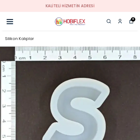
KALİTELİ HİZMETİN ADRESİ
0
Silikon Kalıplar