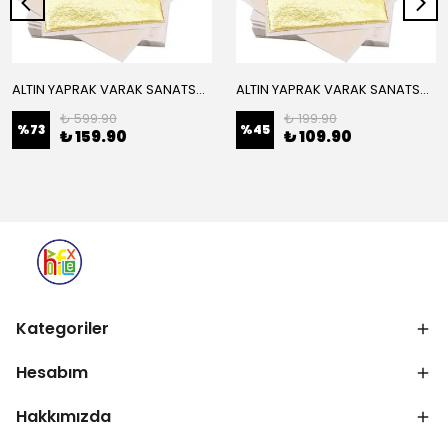
ALTIN YAPRAK VARAK SANATSAL BÜYÜK BOY FOLYO EPOKSİ REÇİNE NAİL ART 16 ADET 14X14 CM ALTIN RENK
ALTIN YAPRAK VARAK SANATSAL BÜYÜK BOY FOLYO EPOKSİ REÇİNE NAİL ART 8 ADET ALTIN RENK 14X14 CM
₺ 599.90
₺ 199.90
%
73
%
45
₺ 159.90
₺ 109.90
Kategoriler
Hesabım
Hakkımızda