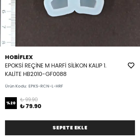
HOBİFLEX
EPOKSİ REÇİNE M HARFİ SİLİKON KALIP 1.
KALİTE HB2010-GF0088
Ürün Kodu
:
EPKS-RCN-L-HRF
₺ 99.90
%
20
₺ 79.90
SEPETE EKLE