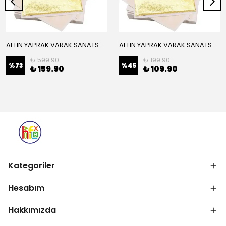
ALTIN YAPRAK VARAK SANATSAL BÜYÜK BOY FOLYO EPOKSİ REÇİNE NAİL ART 16 ADET 14X14 CM ALTIN RENK
ALTIN YAPRAK VARAK SANATSAL BÜYÜK BOY FOLYO EPOKSİ REÇİNE NAİL ART 8 ADET ALTIN RENK 14X14 CM
₺ 599.90
₺ 199.90
%
73
%
45
₺ 159.90
₺ 109.90
Kategoriler
Hesabım
Hakkımızda