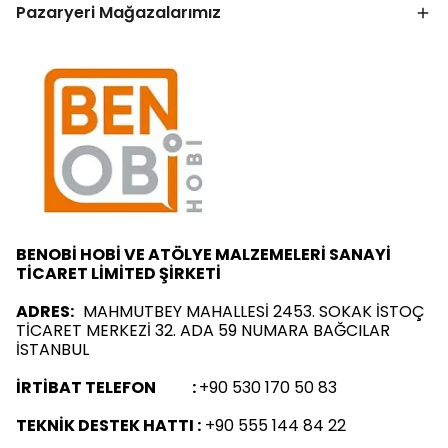
Pazaryeri Mağazalarımız
BENOBİ HOBİ VE ATÖLYE MALZEMELERİ SANAYİ
TİCARET LİMİTED ŞİRKETİ
ADRES:
MAHMUTBEY MAHALLESİ 2453. SOKAK İSTOÇ
TİCARET MERKEZİ 32. ADA 59 NUMARA BAĞCILAR
İSTANBUL
İRTİBAT TELEFON :
+90 530 170 50 83
TEKNİK DESTEK HATTI :
+90 555 144 84 22