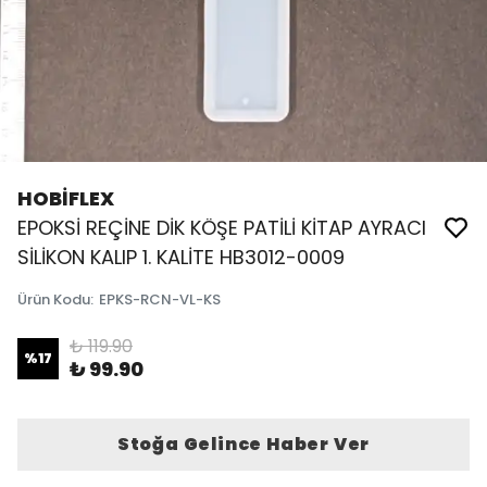
HOBİFLEX
EPOKSİ REÇİNE DİK KÖŞE PATİLİ KİTAP AYRACI
SİLİKON KALIP 1. KALİTE HB3012-0009
Ürün Kodu
:
EPKS-RCN-VL-KS
₺ 119.90
%
17
₺ 99.90
Stoğa Gelince Haber Ver