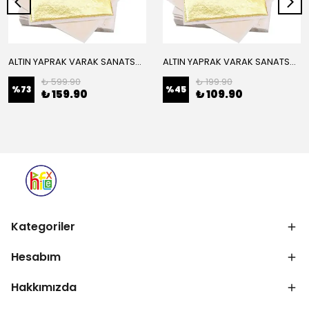
ALTIN YAPRAK VARAK SANATSAL BÜYÜK BOY FOLYO EPOKSİ REÇİNE NAİL ART 16 ADET 14X14 CM ALTIN RENK
ALTIN YAPRAK VARAK SANATSAL BÜYÜK BOY FOLYO EPOKSİ REÇİNE NAİL ART 8 ADET ALTIN RENK 14X14 CM
₺ 599.90
₺ 199.90
%
73
%
45
₺ 159.90
₺ 109.90
Kategoriler
Hesabım
Hakkımızda