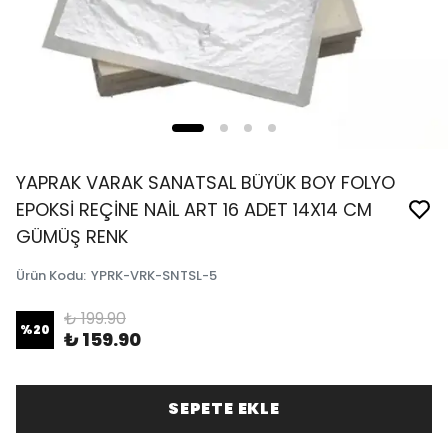
YAPRAK VARAK SANATSAL BÜYÜK BOY FOLYO
EPOKSİ REÇİNE NAİL ART 16 ADET 14X14 CM
GÜMÜŞ RENK
Ürün Kodu
:
YPRK-VRK-SNTSL-5
₺ 199.90
%
20
₺ 159.90
SEPETE EKLE