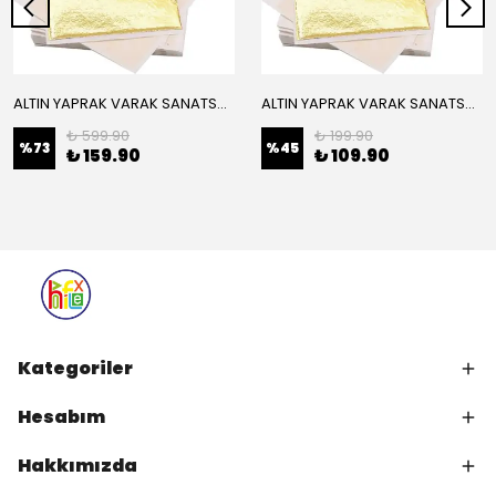
ALTIN YAPRAK VARAK SANATSAL BÜYÜK BOY FOLYO EPOKSİ REÇİNE NAİL ART 16 ADET 14X14 CM ALTIN RENK
ALTIN YAPRAK VARAK SANATSAL BÜYÜK BOY FOLYO EPOKSİ REÇİNE NAİL ART 8 ADET ALTIN RENK 14X14 CM
₺ 599.90
₺ 199.90
%
73
%
45
₺ 159.90
₺ 109.90
Kategoriler
Hesabım
Hakkımızda