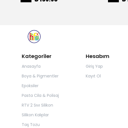
Kategoriler
Hesabım
Anasayfa
Giriş Yap
Boya & Pigmentler
Kayıt Ol
Epoksiler
Pasta Cila & Polisaj
RTV 2 Sıvı Silikon
Silikon Kalıplar
Taş Tozu