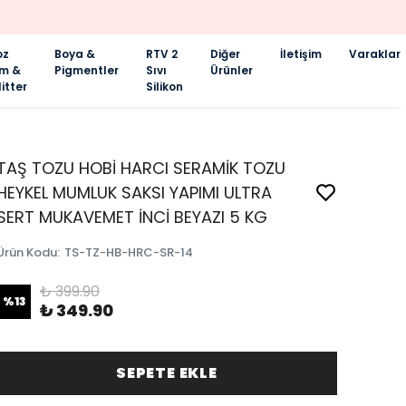
oz
Boya &
RTV 2
Diğer
İletişim
Varaklar
im &
Pigmentler
Sıvı
Ürünler
itter
Silikon
TAŞ TOZU HOBİ HARCI SERAMİK TOZU
HEYKEL MUMLUK SAKSI YAPIMI ULTRA
SERT MUKAVEMET İNCİ BEYAZI 5 KG
Ürün Kodu
:
TS-TZ-HB-HRC-SR-14
₺ 399.90
%
13
₺ 349.90
SEPETE EKLE