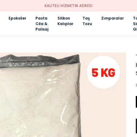
KALİTELİ HİZMETİN ADRESİ
Epoksiler
Pasta
Silikon
Taş
Zımparalar
T
Cila &
Kalıplar
Tozu
S
Polisaj
Gl