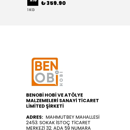
%
10
%
1
₺ 359.90
1 KG
BENOBİ HOBİ VE ATÖLYE
MALZEMELERİ SANAYİ TİCARET
LİMİTED ŞİRKETİ
ADRES:
MAHMUTBEY MAHALLESİ
2453. SOKAK İSTOÇ TİCARET
MERKEZİ 32. ADA 59 NUMARA