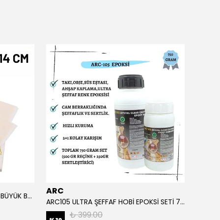
ARC
ARC
ALTIN YAPRAK VARAK SANATSAL BÜYÜK BOY FOLYO EPOKSİ REÇİNE NAİL ART 90 ADET 14X14 CM ALTIN RENK
ARC105 ULTRA ŞEFFAF HOBİ EPOKSİ SETİ 750 GRAM
₺ 399.00