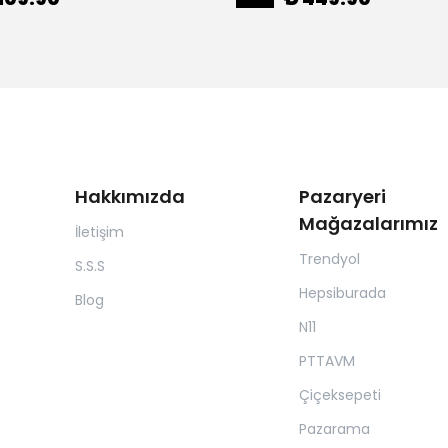
Hakkımızda
Pazaryeri
Mağazalarımız
İletişim
Trendyol
S.S.S
Hepsiburada
Blog
N11
PTTAVM
Çiçeksepeti
Pazarama