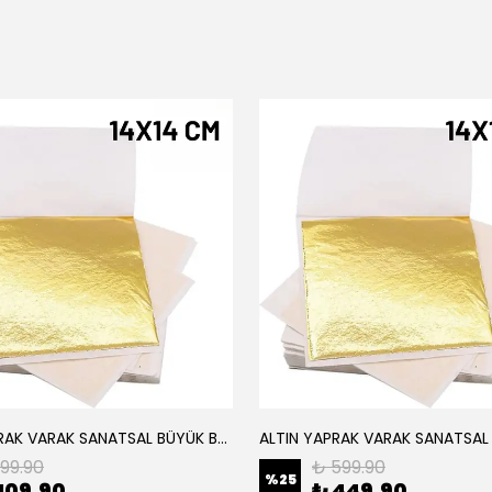
ALTIN YAPRAK VARAK SANATSAL BÜYÜK BOY FOLYO EPOKSİ REÇİNE NAİL ART 8 ADET ALTIN RENK 14X14 CM
199.90
₺ 599.90
%
25
109.90
₺ 449.90