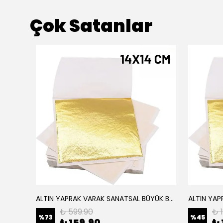
Çok Satanlar
ALTIN YAPRAK VARAK SANATSAL BÜYÜK BOY FOLYO EPOKSİ REÇİNE NAİL ART 16 ADET 14X14 CM ALTIN RENK
Elyaf Dokuma Örgü Cam Elyaf 300 Gram / M2
₺ 599.90
₺ 
%
73
%
45
₺ 159.90
₺ 