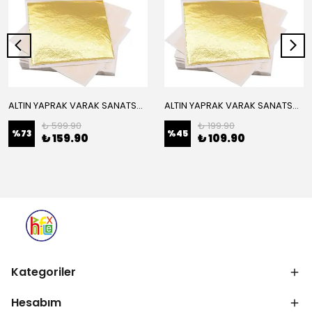
ALTIN YAPRAK VARAK SANATSAL BÜYÜK BOY FOLYO EPOKSİ REÇİNE NAİL ART 16 ADET 14X14 CM ALTIN RENK
ALTIN YAPRAK VARAK SANATSAL BÜYÜK BOY FOLYO EPOKSİ REÇİNE NAİL ART 8 ADET ALTIN RENK 14X14 CM
₺ 599.90
₺ 199.90
%
73
%
45
₺ 159.90
₺ 109.90
Kategoriler
Hesabım