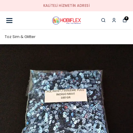
KALİTELİ HİZMETİN ADRESİ
0
Toz Sim & Glitter