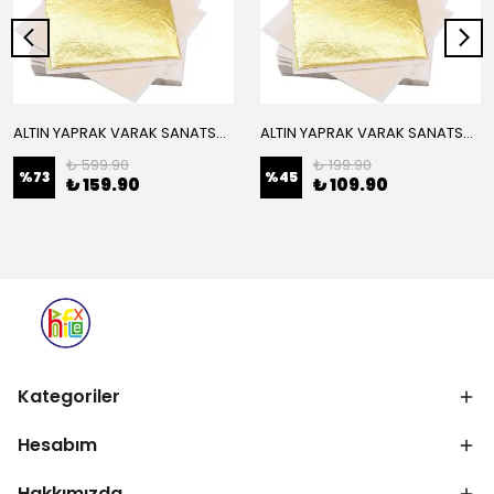
ALTIN YAPRAK VARAK SANATSAL BÜYÜK BOY FOLYO EPOKSİ REÇİNE NAİL ART 16 ADET 14X14 CM ALTIN RENK
ALTIN YAPRAK VARAK SANATSAL BÜYÜK BOY FOLYO EPOKSİ REÇİNE NAİL ART 8 ADET ALTIN RENK 14X14 CM
₺ 599.90
₺ 199.90
%
73
%
45
₺ 159.90
₺ 109.90
Kategoriler
Hesabım
Hakkımızda