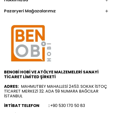
Pazaryeri Mağazalarımız
BENOBİ HOBİ VE ATÖLYE MALZEMELERİ SANAYİ
TİCARET LİMİTED ŞİRKETİ
ADRES:
MAHMUTBEY MAHALLESİ 2453. SOKAK İSTOÇ
TİCARET MERKEZİ 32. ADA 59 NUMARA BAĞCILAR
İSTANBUL
İRTİBAT TELEFON :
+90 530 170 50 83