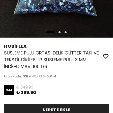
HOBİFLEX
SÜSLEME PULU ORTASI DELİK GLİTTER TAKI VE
TEKSTİL DİKİLEBİLİR SÜSLEME PULU 3 MM
İNDİGO MAVİ 100 GR
Ürün Kodu
:
SSLM-PL-RTS-DLK-4
₺ 349.90
%
14
₺ 299.90
SEPETE EKLE