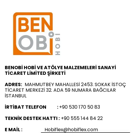
BENOBİ HOBİ VE ATÖLYE MALZEMELERİ SANAYİ
TİCARET LİMİTED ŞİRKETİ
ADRES:
MAHMUTBEY MAHALLESİ 2453. SOKAK İSTOÇ
TİCARET MERKEZİ 32. ADA 59 NUMARA BAĞCILAR
İSTANBUL
İRTİBAT TELEFON :
+90 530 170 50 83
TEKNİK DESTEK HATTI :
+90 555 144 84 22
E MAİL :
Hobiflex@hobiflex.com