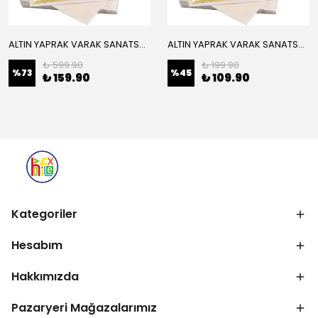
ALTIN YAPRAK VARAK SANATSAL BÜYÜK BOY FOLYO EPOKSİ REÇİNE NAİL ART 16 ADET 14X14 CM ALTIN RENK
ALTIN YAPRAK VARAK SANATSAL BÜYÜK BOY FOLYO EPOKSİ REÇİNE NAİL ART 8 ADET ALTIN RENK 14X14 CM
₺ 599.90
₺ 199.90
%
73
%
45
₺ 159.90
₺ 109.90
Kategoriler
Hesabım
Hakkımızda
Pazaryeri Mağazalarımız