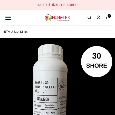
KALİTELİ HİZMETİN ADRESİ
0
RTV 2 Sıvı Silikon