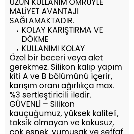
UZUN KULLANIM ÖMRÜYLE
MALİYET AVANTAJI
SAĞLAMAKTADIR.
KOLAY KARIŞTIRMA VE
DÖKME
KULLANIMI KOLAY
Özel bir beceri veya alet
gerekmez. Silikon kalıp yapım
kiti A ve B bölümünü içerir,
karışım oranı ağırlıkça max.
%3 sertleştiricili iledir.
GÜVENLİ – Silikon
kauçuğumuz, yüksek kaliteli,
toksik olmayan ve kokusuz,
çok esnek, yumuşak ve şeffaf