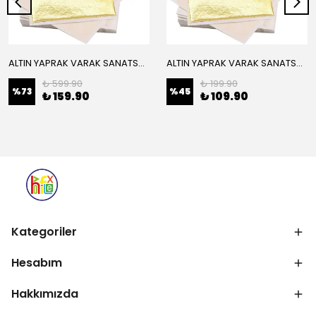
ALTIN YAPRAK VARAK SANATSAL BÜYÜK BOY FOLYO EPOKSİ REÇİNE NAİL ART 16 ADET 14X14 CM ALTIN RENK
ALTIN YAPRAK VARAK SANATSAL BÜYÜK BOY FOLYO EPOKSİ REÇİNE NAİL ART 8 ADET ALTIN RENK 14X14 CM
₺ 599.90
₺ 199.90
%
73
%
45
₺ 159.90
₺ 109.90
Kategoriler
Hesabım
Hakkımızda