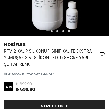
HOBİFLEX
RTV 2 KALIP SİLİKONU 1. SINIF KALİTE EKSTRA
YUMUŞAK SIVI SİLİKON 1 KG 5 SHORE YARI
ŞEFFAF RENK
Ürün Kodu
:
RTV-2-KLP-SLKN-27
₺ 699.90
%
14
₺ 599.90
SEPETE EKLE