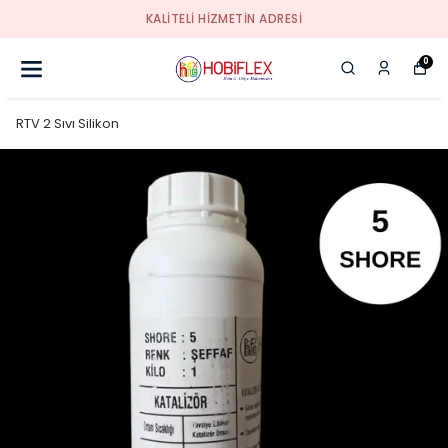
KALİTELİ HİZMETİN ADRESİ
0
RTV 2 Sıvı Silikon