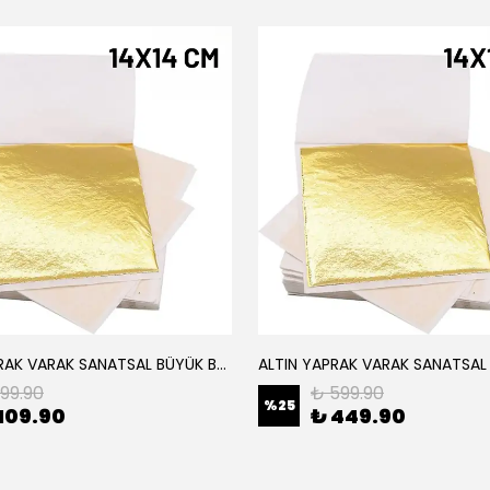
ALTIN YAPRAK VARAK SANATSAL BÜYÜK BOY FOLYO EPOKSİ REÇİNE NAİL ART 8 ADET ALTIN RENK 14X14 CM
199.90
₺ 599.90
%
25
109.90
₺ 449.90