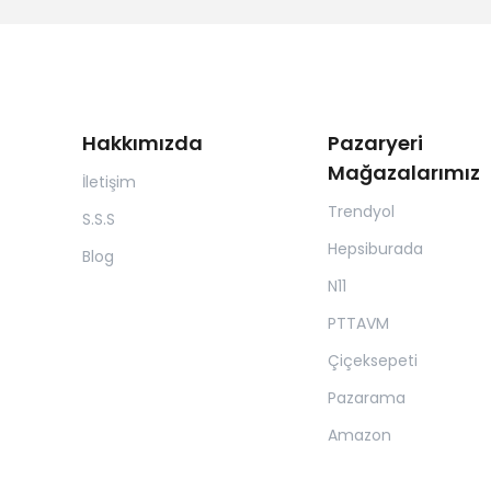
Hakkımızda
Pazaryeri
Mağazalarımız
İletişim
Trendyol
S.S.S
Hepsiburada
Blog
N11
PTTAVM
Çiçeksepeti
Pazarama
Amazon