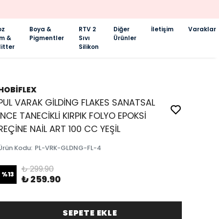
oz
Boya &
RTV 2
Diğer
İletişim
Varaklar
im &
Pigmentler
Sıvı
Ürünler
itter
Silikon
HOBİFLEX
PUL VARAK GİLDİNG FLAKES SANATSAL
İNCE TANECİKLİ KIRPIK FOLYO EPOKSİ
REÇİNE NAİL ART 100 CC YEŞİL
Ürün Kodu
:
PL-VRK-GLDNG-FL-4
₺ 299.90
%
13
₺ 259.90
SEPETE EKLE