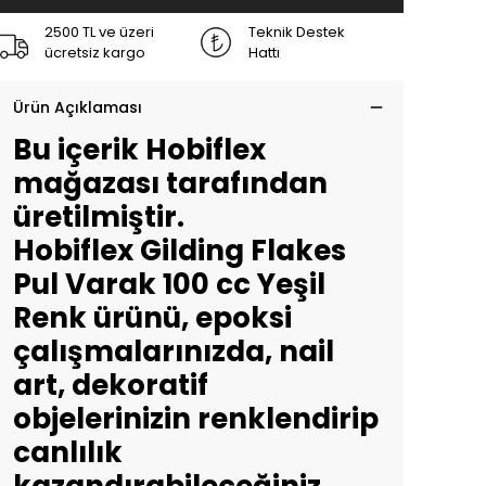
2500 TL ve üzeri
Teknik Destek
ücretsiz kargo
Hattı
Ürün Açıklaması
Bu içerik Hobiflex
mağazası tarafından
üretilmiştir.
Hobiflex Gilding Flakes
Pul Varak 100 cc Yeşil
Renk ürünü, epoksi
çalışmalarınızda, nail
art, dekoratif
objelerinizin renklendirip
canlılık