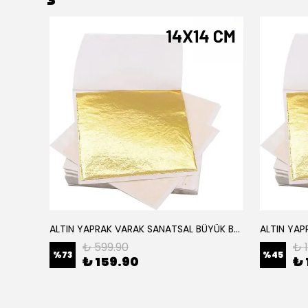
ALTIN YAPRAK VARAK SANATSAL BÜYÜK BOY FOLYO EPOKSİ REÇİNE NAİL ART 16 ADET 14X14 CM ALTIN RENK
Elyaf Dokuma Örgü Cam Elyaf 300 Gram / M2
₺ 599.90
₺ 
%
73
%
45
₺ 159.90
₺ 