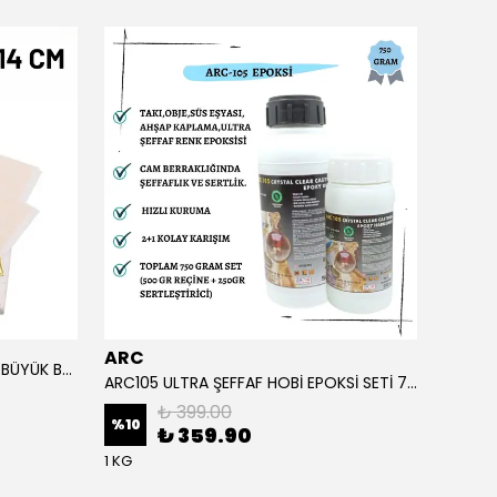
ARC
ARC
ALTIN YAPRAK VARAK SANATSAL BÜYÜK BOY FOLYO EPOKSİ REÇİNE NAİL ART 90 ADET 14X14 CM ALTIN RENK
ARC105 ULTRA ŞEFFAF HOBİ EPOKSİ SETİ 750 GRAM
₺ 399.00
%
10
%
1
₺ 359.90
1 KG