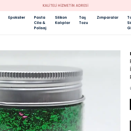
KALİTELİ HİZMETİN ADRESİ
Epoksiler
Pasta
Silikon
Taş
Zımparalar
T
Cila &
Kalıplar
Tozu
S
Polisaj
Gl