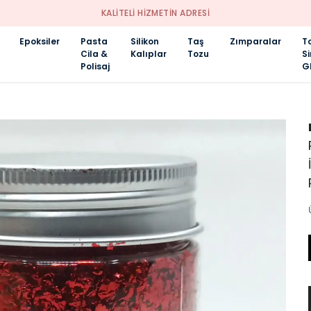
KALİTELİ HİZMETİN ADRESİ
Epoksiler
Pasta
Silikon
Taş
Zımparalar
T
Cila &
Kalıplar
Tozu
S
Polisaj
Gl