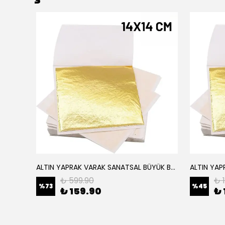
ALTIN YAPRAK VARAK SANATSAL BÜYÜK BOY FOLYO EPOKSİ REÇİNE NAİL ART 16 ADET 14X14 CM ALTIN RENK
Elyaf Dokuma Örgü Cam Elyaf 300 Gram / M2
₺ 599.90
₺ 
%
73
%
45
₺ 159.90
₺ 