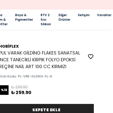
oz
Boya &
RTV 2
Diğer
İletişim
Varaklar
im &
Pigmentler
Sıvı
Ürünler
itter
Silikon
HOBİFLEX
PUL VARAK GİLDİNG FLAKES SANATSAL
İNCE TANECİKLİ KIRPIK FOLYO EPOKSİ
REÇİNE NAİL ART 100 CC KIRMIZI
Ürün Kodu
:
PL-VRK-GLDNG-FL-6
₺ 299.90
%
13
₺ 259.90
SEPETE EKLE