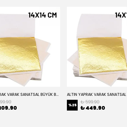
ALTIN YAPRAK VARAK SANATSAL BÜYÜK BOY FOLYO EPOKSİ REÇİNE NAİL ART 8 ADET ALTIN RENK 14X14 CM
199.90
₺ 599.90
%
25
109.90
₺ 449.90