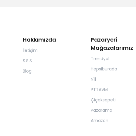
Hakkımızda
Pazaryeri
Mağazalarımız
İletişim
Trendyol
S.S.S
Hepsiburada
Blog
N11
PTTAVM
Çiçeksepeti
Pazarama
Amazon