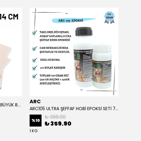
ARC
ARC
ALTIN YAPRAK VARAK SANATSAL BÜYÜK BOY FOLYO EPOKSİ REÇİNE NAİL ART 90 ADET 14X14 CM ALTIN RENK
ARC105 ULTRA ŞEFFAF HOBİ EPOKSİ SETİ 750 GRAM
₺ 399.00
%
10
%
1
₺ 359.90
1 KG