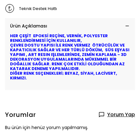
Teknik Destek Hattı
Ürün Açıklaması
HER ÇEŞİT EPOKSİ REÇİNE, VERNİK, POLYESTER
RENKLENDİRMESİ İÇİN KULLANILIR,
ÇEVRE DOSTU YAPISI İLE RENK VERMEZ ÖTRÜCÜLÜK VE
KAPATICILIK SAĞLAR VE HER TÜRLÜ DÖKÜM, SÜS EŞYASI
YAPIMI , ART RESIN IŞLEMLERİNDE, ZEMİN KAPLAMA - 3D
DEKORASYON UYGULAMALARINDA MÜKEMMEL BİR
DOĞALLIK SAĞLAR. RENK ÇOK ETKİLİ OLDUĞUNDAN AZ
KATARAK DENEME YAPILMALIDIR.
DİĞER RENK SEÇENEKLERİ; BEYAZ, SİYAH, LACİVERT,
KIRMIZI.
Yorumlar
Yorum Yap
Bu ürün için henüz yorum yapılmamış.