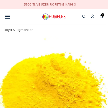
KALİTELİ HİZMETİN ADRESİ
0
Boya & Pigmentler