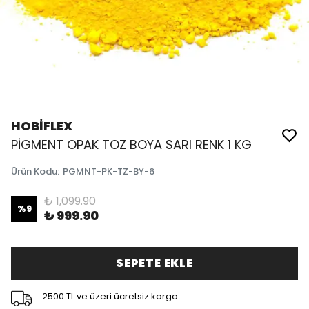
HOBİFLEX
PİGMENT OPAK TOZ BOYA SARI RENK 1 KG
Ürün Kodu
:
PGMNT-PK-TZ-BY-6
₺ 1,099.90
%
9
₺ 999.90
SEPETE EKLE
2500 TL ve üzeri ücretsiz kargo