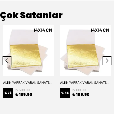
Çok Satanlar
ALTIN YAPRAK VARAK SANATSAL BÜYÜK BOY FOLYO EPOKSİ REÇİNE NAİL ART 16 ADET 14X14 CM ALTIN RENK
ALTIN YAPRAK VARAK SANATSAL BÜYÜK BOY FOLYO EPOKSİ REÇİNE NAİL ART 8 ADET ALTIN RENK 14X14 CM
₺ 599.90
₺ 199.90
%
73
%
45
₺ 159.90
₺ 109.90