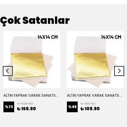
Çok Satanlar
ALTIN YAPRAK VARAK SANATSAL BÜYÜK BOY FOLYO EPOKSİ REÇİNE NAİL ART 16 ADET 14X14 CM ALTIN RENK
ALTIN YAPRAK VARAK SANATSAL BÜYÜK BOY FOLYO EPOKSİ REÇİNE NAİL ART 8 ADET ALTIN RENK 14X14 CM
₺ 599.90
₺ 199.90
%
73
%
45
₺ 159.90
₺ 109.90