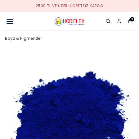
KALİTELİ HİZMETİN ADRESİ
0
Boya & Pigmentler