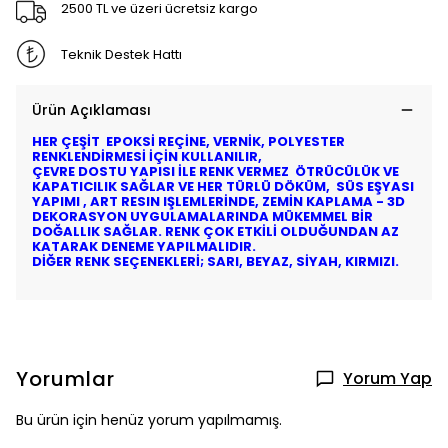
2500 TL ve üzeri ücretsiz kargo
Teknik Destek Hattı
Ürün Açıklaması
HER ÇEŞİT EPOKSİ REÇİNE, VERNİK, POLYESTER
RENKLENDİRMESİ İÇİN KULLANILIR,
ÇEVRE DOSTU YAPISI İLE RENK VERMEZ ÖTRÜCÜLÜK VE
KAPATICILIK SAĞLAR VE HER TÜRLÜ DÖKÜM, SÜS EŞYASI
YAPIMI , ART RESIN IŞLEMLERİNDE, ZEMİN KAPLAMA - 3D
DEKORASYON UYGULAMALARINDA MÜKEMMEL BİR
DOĞALLIK SAĞLAR. RENK ÇOK ETKİLİ OLDUĞUNDAN AZ
KATARAK DENEME YAPILMALIDIR.
DİĞER RENK SEÇENEKLERİ; SARI, BEYAZ, SİYAH, KIRMIZI.
Yorumlar
Yorum Yap
Bu ürün için henüz yorum yapılmamış.