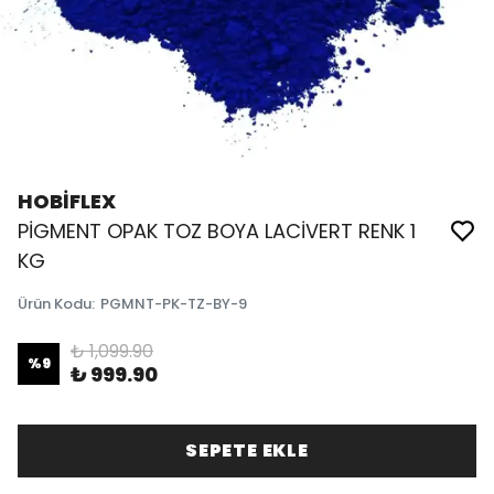
HOBİFLEX
PİGMENT OPAK TOZ BOYA LACİVERT RENK 1
KG
Ürün Kodu
:
PGMNT-PK-TZ-BY-9
₺ 1,099.90
%
9
₺ 999.90
SEPETE EKLE