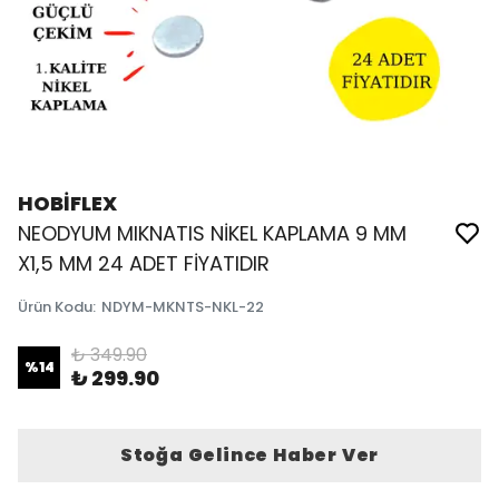
HOBİFLEX
NEODYUM MIKNATIS NİKEL KAPLAMA 9 MM
X1,5 MM 24 ADET FİYATIDIR
Ürün Kodu
:
NDYM-MKNTS-NKL-22
₺ 349.90
%
14
₺ 299.90
Stoğa Gelince Haber Ver