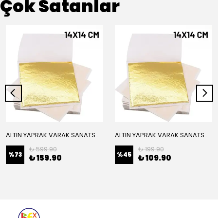
Çok Satanlar
ALTIN YAPRAK VARAK SANATSAL BÜYÜK BOY FOLYO EPOKSİ REÇİNE NAİL ART 16 ADET 14X14 CM ALTIN RENK
ALTIN YAPRAK VARAK SANATSAL BÜYÜK BOY FOLYO EPOKSİ REÇİNE NAİL ART 8 ADET ALTIN RENK 14X14 CM
₺ 599.90
₺ 199.90
%
73
%
45
₺ 159.90
₺ 109.90