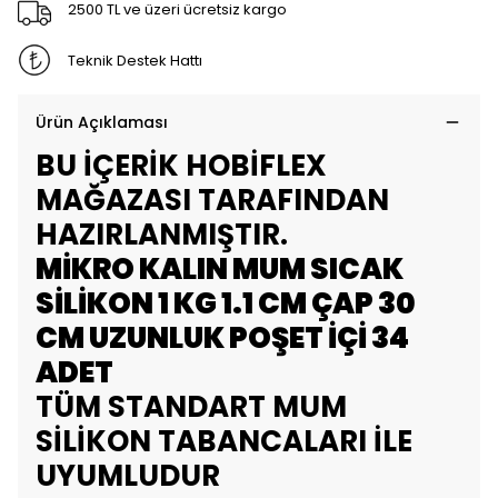
2500 TL ve üzeri ücretsiz kargo
Teknik Destek Hattı
Ürün Açıklaması
BU İÇERİK HOBİFLEX
MAĞAZASI TARAFINDAN
HAZIRLANMIŞTIR.
MİKRO KALIN MUM SICAK
SİLİKON 1 KG 1.1 CM ÇAP 30
CM UZUNLUK POŞET İÇİ 34
ADET
TÜM STANDART MUM
SİLİKON TABANCALARI İLE
UYUMLUDUR