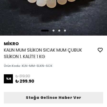
MİKRO
KALIN MUM SİLİKON SICAK MUM ÇUBUK
SİLİKON 1. KALİTE 1 KG
Ürün Kodu
:
KLN-MM-SLKN-SCK
₺ 319.90
%
6
₺ 299.90
Stoğa Gelince Haber Ver