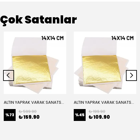
Çok Satanlar
ALTIN YAPRAK VARAK SANATSAL BÜYÜK BOY FOLYO EPOKSİ REÇİNE NAİL ART 16 ADET 14X14 CM ALTIN RENK
ALTIN YAPRAK VARAK SANATSAL BÜYÜK BOY FOLYO EPOKSİ REÇİNE NAİL ART 8 ADET ALTIN RENK 14X14 CM
₺ 599.90
₺ 199.90
%
73
%
45
₺ 159.90
₺ 109.90