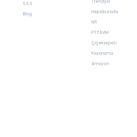
Trendyol
S.S.S
Hepsiburada
Blog
N11
PTTAVM
Çiçeksepeti
Pazarama
Amazon