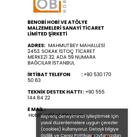
BENOBİ HOBİ VE ATÖLYE
MALZEMELERİ SANAYİ TİCARET
LİMİTED ŞİRKETİ
ADRES:
MAHMUTBEY MAHALLESİ
2453. SOKAK İSTOÇ TİCARET
MERKEZİ 32. ADA 59 NUMARA
BAĞCILAR İSTANBUL
İRTİBAT TELEFON :
+90 530 170
50 83
TEKNİK DESTEK HATTI :
+90 555
144 84 22
E MAİL :
Hobiflex@hobiflex.com
Alışveriş deneyiminizi iyileştirmek için
yasal düzenlemelere uygun çerezler
(cookies) kullanıyoruz. Detaylı bilgiye
Gizlilik ve Çerez Politikası
sayfamızdan