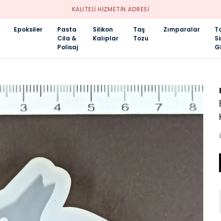
KALİTELİ HİZMETİN ADRESİ
Epoksiler
Pasta
Silikon
Taş
Zımparalar
T
Cila &
Kalıplar
Tozu
S
Polisaj
Gl