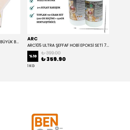
ARC
ARC
ALTIN YAPRAK VARAK SANATSAL BÜYÜK BOY FOLYO EPOKSİ REÇİNE NAİL ART 90 ADET 14X14 CM ALTIN RENK
ARC105 ULTRA ŞEFFAF HOBİ EPOKSİ SETİ 750 GRAM
₺ 399.00
%
10
%
1
₺ 359.90
1 KG