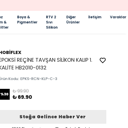
oz
Boya &
RTV 2
Diğer
İletişim
Varaklar
im &
Pigmentler
Sıvı
Ürünler
itter
Silikon
HOBİFLEX
EPOKSİ REÇİNE TAVŞAN SİLİKON KALIP 1.
KALİTE HB2010-0132
Ürün Kodu
:
EPKS-RCN-KLP-C-3
₺ 99.90
%
30
₺ 69.90
Stoğa Gelince Haber Ver