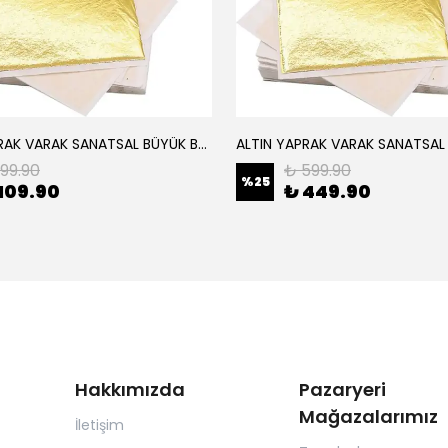
ALTIN YAPRAK VARAK SANATSAL BÜYÜK BOY FOLYO EPOKSİ REÇİNE NAİL ART 8 ADET ALTIN RENK 14X14 CM
199.90
₺ 599.90
%
25
109.90
₺ 449.90
Hakkımızda
Pazaryeri
Mağazalarımız
İletişim