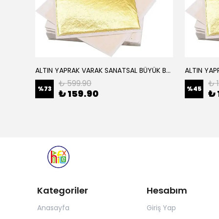
ALTIN YAPRAK VARAK SANATSAL BÜYÜK BOY FOLYO EPOKSİ REÇİNE NAİL ART 16 ADET 14X14 CM ALTIN RENK
Elyaf Dokuma Örgü Cam Elyaf 300 Gram / M2
₺ 599.90
₺ 
%
73
%
45
₺ 159.90
₺ 
Kategoriler
Hesabım
Anasayfa
Giriş Yap