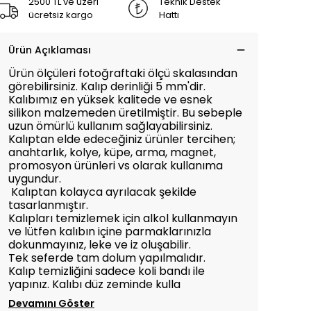
2500 TL ve üzeri
Teknik Destek
ücretsiz kargo
Hattı
Ürün Açıklaması
Ürün ölçüleri fotoğraftaki ölçü skalasından
görebilirsiniz. Kalıp derinliği 5 mm'dir.
Kalıbımız en yüksek kalitede ve esnek
silikon malzemeden üretilmiştir. Bu sebeple
uzun ömürlü kullanım sağlayabilirsiniz.
Kalıptan elde edeceğiniz ürünler tercihen;
anahtarlık, kolye, küpe, arma, magnet,
promosyon ürünleri vs olarak kullanıma
uygundur.
Kalıptan kolayca ayrılacak şekilde
tasarlanmıştır.
Kalıpları temizlemek için alkol kullanmayın
ve lütfen kalıbın içine parmaklarınızla
dokunmayınız, leke ve iz oluşabilir.
Tek seferde tam dolum yapılmalıdır.
Kalıp temizliğini sadece koli bandı ile
yapınız. Kalıbı düz zeminde kulla
Devamını Göster