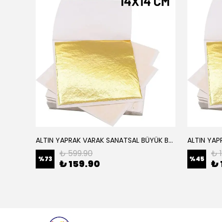
ALTIN YAPRAK VARAK SANATSAL BÜYÜK BOY FOLYO EPOKSİ REÇİNE NAİL ART 16 ADET 14X14 CM ALTIN RENK
Elyaf Dokuma Örgü Cam Elyaf 300 Gram / M2
₺ 599.90
₺ 
%
73
%
45
₺ 159.90
₺ 