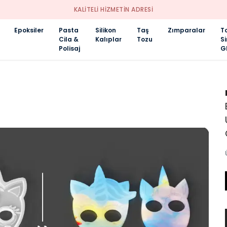
KALİTELİ HİZMETİN ADRESİ
Epoksiler
Pasta
Silikon
Taş
Zımparalar
T
Cila &
Kalıplar
Tozu
S
Polisaj
Gl