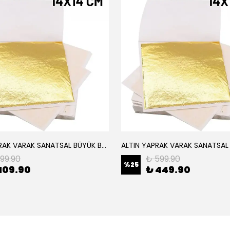
ALTIN YAPRAK VARAK SANATSAL BÜYÜK BOY FOLYO EPOKSİ REÇİNE NAİL ART 8 ADET ALTIN RENK 14X14 CM
199.90
₺ 599.90
%
25
109.90
₺ 449.90