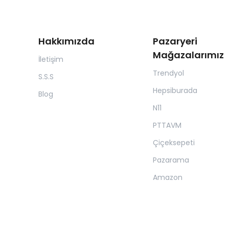
Hakkımızda
Pazaryeri
Mağazalarımız
İletişim
Trendyol
S.S.S
Hepsiburada
Blog
N11
PTTAVM
Çiçeksepeti
Pazarama
Amazon