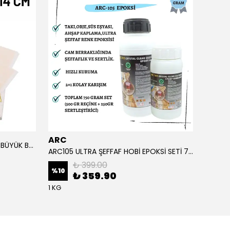
ARC
ARC
ALTIN YAPRAK VARAK SANATSAL BÜYÜK BOY FOLYO EPOKSİ REÇİNE NAİL ART 90 ADET 14X14 CM ALTIN RENK
ARC105 ULTRA ŞEFFAF HOBİ EPOKSİ SETİ 750 GRAM
₺ 399.00
%
10
%
1
₺ 359.90
1 KG