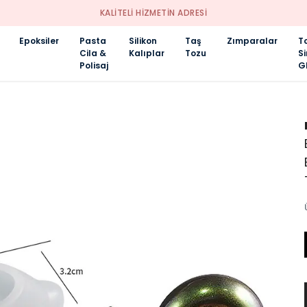
KALİTELİ HİZMETİN ADRESİ
Epoksiler
Pasta
Silikon
Taş
Zımparalar
T
Cila &
Kalıplar
Tozu
S
Polisaj
Gl