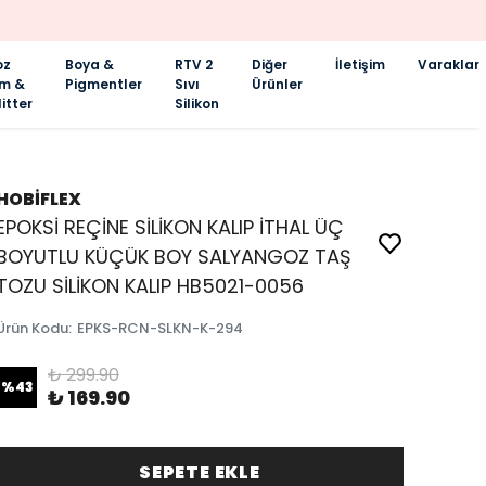
oz
Boya &
RTV 2
Diğer
İletişim
Varaklar
im &
Pigmentler
Sıvı
Ürünler
itter
Silikon
HOBİFLEX
EPOKSİ REÇİNE SİLİKON KALIP İTHAL ÜÇ
BOYUTLU KÜÇÜK BOY SALYANGOZ TAŞ
TOZU SİLİKON KALIP HB5021-0056
Ürün Kodu
:
EPKS-RCN-SLKN-K-294
₺ 299.90
%
43
₺ 169.90
SEPETE EKLE