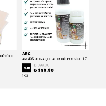
ARC
ARC
ALTIN YAPRAK VARAK SANATSAL BÜYÜK BOY FOLYO EPOKSİ REÇİNE NAİL ART 90 ADET 14X14 CM ALTIN RENK
ARC105 ULTRA ŞEFFAF HOBİ EPOKSİ SETİ 750 GRAM
₺ 399.00
%
10
%
1
₺ 359.90
1 KG