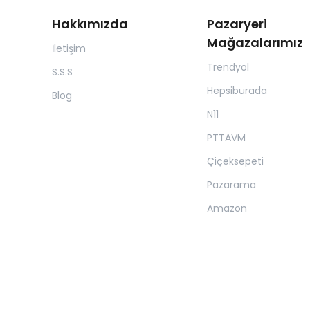
Hakkımızda
Pazaryeri
Mağazalarımız
İletişim
Trendyol
S.S.S
Hepsiburada
Blog
N11
PTTAVM
Çiçeksepeti
Pazarama
Amazon