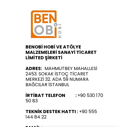
BENOBİ HOBİ VE ATÖLYE
MALZEMELERİ SANAYİ TİCARET
LİMİTED ŞİRKETİ
ADRES:
MAHMUTBEY MAHALLESİ
2453. SOKAK İSTOÇ TİCARET
MERKEZİ 32. ADA 59 NUMARA
BAĞCILAR İSTANBUL
İRTİBAT TELEFON :
+90 530 170
50 83
TEKNİK DESTEK HATTI :
+90 555
144 84 22