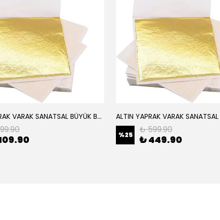
ALTIN YAPRAK VARAK SANATSAL BÜYÜK BOY FOLYO EPOKSİ REÇİNE NAİL ART 8 ADET ALTIN RENK 14X14 CM
199.90
₺ 599.90
%
25
109.90
₺ 449.90