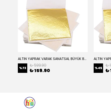
ALTIN YAPRAK VARAK SANATSAL BÜYÜK BOY FOLYO EPOKSİ REÇİNE NAİL ART 16 ADET 14X14 CM ALTIN RENK
Elyaf Dokuma Örgü Cam Elyaf 300 Gram / M2
₺ 599.90
₺ 
%
73
%
45
₺ 159.90
₺ 