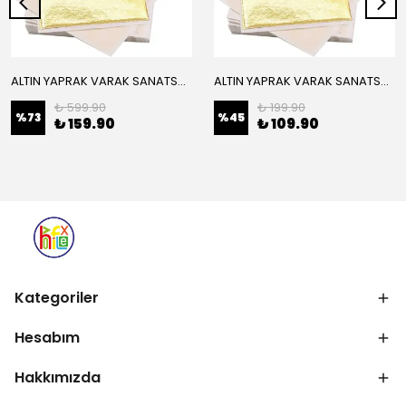
ALTIN YAPRAK VARAK SANATSAL BÜYÜK BOY FOLYO EPOKSİ REÇİNE NAİL ART 16 ADET 14X14 CM ALTIN RENK
ALTIN YAPRAK VARAK SANATSAL BÜYÜK BOY FOLYO EPOKSİ REÇİNE NAİL ART 8 ADET ALTIN RENK 14X14 CM
₺ 599.90
₺ 199.90
%
73
%
45
₺ 159.90
₺ 109.90
Kategoriler
Hesabım
Hakkımızda