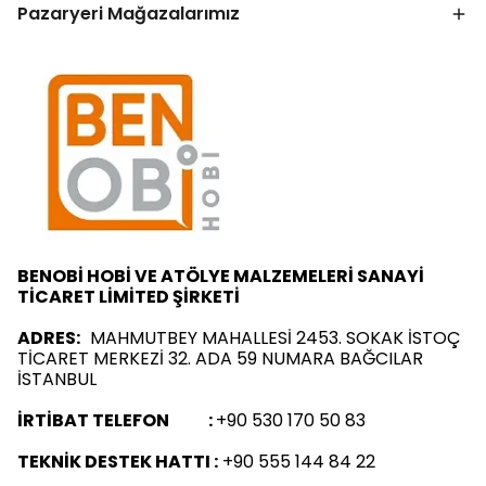
Pazaryeri Mağazalarımız
BENOBİ HOBİ VE ATÖLYE MALZEMELERİ SANAYİ
TİCARET LİMİTED ŞİRKETİ
ADRES:
MAHMUTBEY MAHALLESİ 2453. SOKAK İSTOÇ
TİCARET MERKEZİ 32. ADA 59 NUMARA BAĞCILAR
İSTANBUL
İRTİBAT TELEFON :
+90 530 170 50 83
TEKNİK DESTEK HATTI :
+90 555 144 84 22