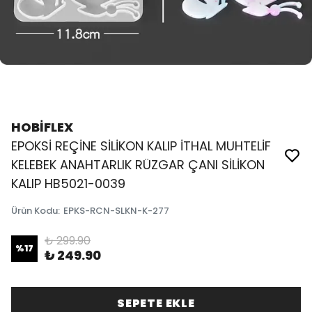
HOBİFLEX
EPOKSİ REÇİNE SİLİKON KALIP İTHAL MUHTELİF
KELEBEK ANAHTARLIK RÜZGAR ÇANI SİLİKON
KALIP HB5021-0039
Ürün Kodu
:
EPKS-RCN-SLKN-K-277
₺ 299.90
%
17
₺ 249.90
SEPETE EKLE