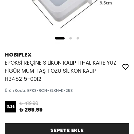
HOBİFLEX
EPOKSİ REÇİNE SİLİKON KALIP İTHAL KARE YÜZ
FİGÜR MUM TAŞ TOZU SİLİKON KALIP
HB45215-0012
Ürün Kodu
:
EPKS-RCN-SLKN-K-253
₺ 419.90
%
36
₺ 269.99
SEPETE EKLE