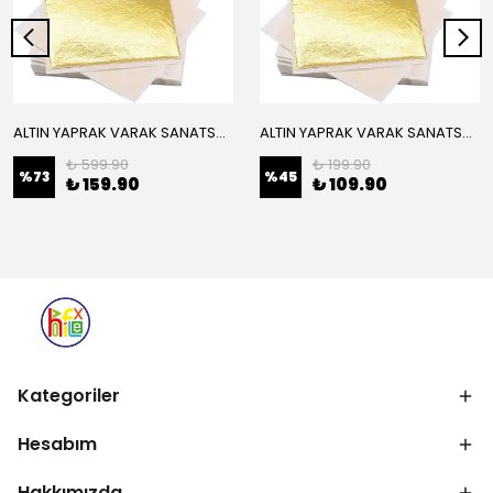
ALTIN YAPRAK VARAK SANATSAL BÜYÜK BOY FOLYO EPOKSİ REÇİNE NAİL ART 16 ADET 14X14 CM ALTIN RENK
ALTIN YAPRAK VARAK SANATSAL BÜYÜK BOY FOLYO EPOKSİ REÇİNE NAİL ART 8 ADET ALTIN RENK 14X14 CM
₺ 599.90
₺ 199.90
%
73
%
45
₺ 159.90
₺ 109.90
Kategoriler
Hesabım
Hakkımızda