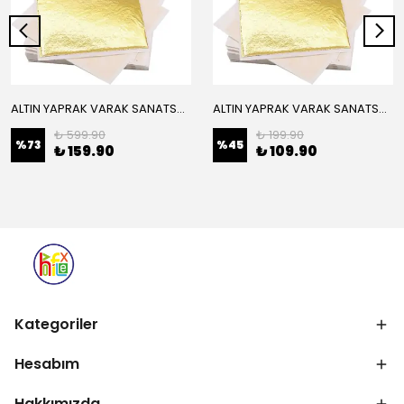
ALTIN YAPRAK VARAK SANATSAL BÜYÜK BOY FOLYO EPOKSİ REÇİNE NAİL ART 16 ADET 14X14 CM ALTIN RENK
ALTIN YAPRAK VARAK SANATSAL BÜYÜK BOY FOLYO EPOKSİ REÇİNE NAİL ART 8 ADET ALTIN RENK 14X14 CM
₺ 599.90
₺ 199.90
%
73
%
45
₺ 159.90
₺ 109.90
Kategoriler
Hesabım
Hakkımızda