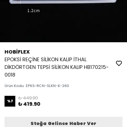
HOBİFLEX
EPOKSİ REÇİNE SİLİKON KALIP İTHAL
DİKDÖRTGEN TEPSİ SİLİKON KALIP HB170215-
0018
Ürün Kodu
:
EPKS-RCN-SLKN-K-260
₺ 449.90
%
7
₺ 419.90
Stoğa Gelince Haber Ver