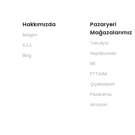
Hakkımızda
Pazaryeri
Mağazalarımız
İletişim
Trendyol
S.S.S
Hepsiburada
Blog
N11
PTTAVM
Çiçeksepeti
Pazarama
Amazon