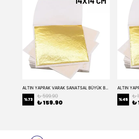
ALTIN YAPRAK VARAK SANATSAL BÜYÜK BOY FOLYO EPOKSİ REÇİNE NAİL ART 16 ADET 14X14 CM ALTIN RENK
Elyaf Dokuma Örgü Cam Elyaf 300 Gram / M2
₺ 599.90
₺ 
%
73
%
45
₺ 159.90
₺ 