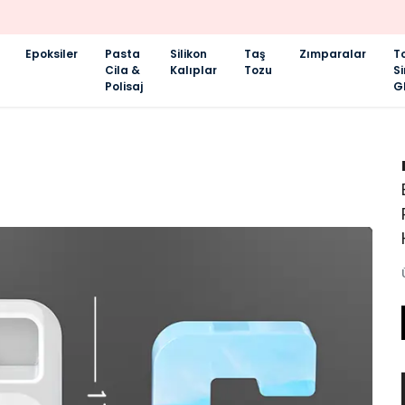
KALİTELİ HİZMETİN ADRESİ
Epoksiler
Pasta
Silikon
Taş
Zımparalar
T
Cila &
Kalıplar
Tozu
S
Polisaj
Gl