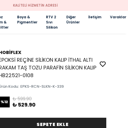
oz
Boya &
RTV 2
Diğer
İletişim
Varaklar
im &
Pigmentler
Sıvı
Ürünler
itter
Silikon
HOBİFLEX
EPOKSİ REÇİNE SİLİKON KALIP İTHAL ALTI
RAKAM TAŞ TOZU PARAFİN SİLİKON KALIP
HB22521-0108
Ürün Kodu
:
EPKS-RCN-SLKN-K-339
₺ 599.90
%
12
₺ 529.90
SEPETE EKLE