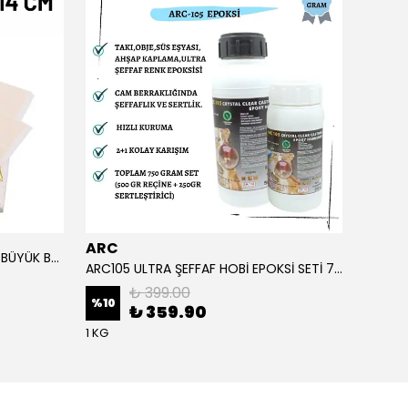
ARC
ARC
ALTIN YAPRAK VARAK SANATSAL BÜYÜK BOY FOLYO EPOKSİ REÇİNE NAİL ART 90 ADET 14X14 CM ALTIN RENK
ARC105 ULTRA ŞEFFAF HOBİ EPOKSİ SETİ 750 GRAM
₺ 399.00
%
10
%
1
₺ 359.90
1 KG