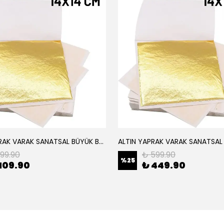
ALTIN YAPRAK VARAK SANATSAL BÜYÜK BOY FOLYO EPOKSİ REÇİNE NAİL ART 8 ADET ALTIN RENK 14X14 CM
199.90
₺ 599.90
%
25
109.90
₺ 449.90