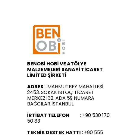
BENOBİ HOBİ VE ATÖLYE
MALZEMELERİ SANAYİ TİCARET
LİMİTED ŞİRKETİ
ADRES:
MAHMUTBEY MAHALLESİ
2453. SOKAK İSTOÇ TİCARET
MERKEZİ 32. ADA 59 NUMARA
BAĞCILAR İSTANBUL
İRTİBAT TELEFON :
+90 530 170
50 83
TEKNİK DESTEK HATTI :
+90 555