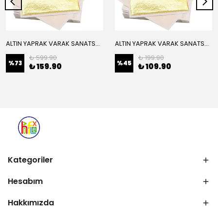
ALTIN YAPRAK VARAK SANATSAL BÜYÜK BOY FOLYO EPOKSİ REÇİNE NAİL ART 16 ADET 14X14 CM ALTIN RENK
ALTIN YAPRAK VARAK SANATSAL BÜYÜK BOY FOLYO EPOKSİ REÇİNE NAİL ART 8 ADET ALTIN RENK 14X14 CM
₺ 599.90
₺ 199.90
%
73
%
45
₺ 159.90
₺ 109.90
Kategoriler
Hesabım
Hakkımızda