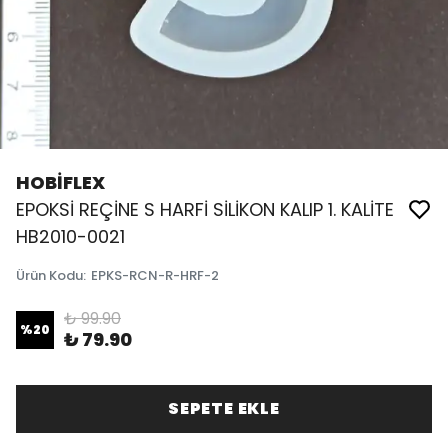
HOBİFLEX
EPOKSİ REÇİNE S HARFİ SİLİKON KALIP 1. KALİTE
HB2010-0021
Ürün Kodu
:
EPKS-RCN-R-HRF-2
₺ 99.90
%
20
₺ 79.90
SEPETE EKLE