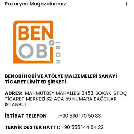
Pazaryeri Mağazalarımız
BENOBİ HOBİ VE ATÖLYE MALZEMELERİ SANAYİ
TİCARET LİMİTED ŞİRKETİ
ADRES:
MAHMUTBEY MAHALLESİ 2453. SOKAK İSTOÇ
TİCARET MERKEZİ 32. ADA 59 NUMARA BAĞCILAR
İSTANBUL
İRTİBAT TELEFON :
+90 530 170 50 83
TEKNİK DESTEK HATTI :
+90 555 144 84 22