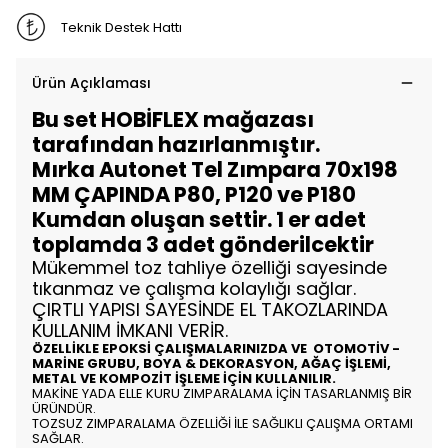
Teknik Destek Hattı
Ürün Açıklaması
Bu set HOBİFLEX mağazası
tarafından hazırlanmıştır.
Mırka Autonet Tel Zımpara 70x198
MM ÇAPINDA P80, P120 ve P180
Kumdan oluşan settir. 1 er adet
toplamda 3 adet gönderilcektir
Mükemmel toz tahliye özelliği sayesinde
tıkanmaz ve çalışma kolaylığı sağlar.
ÇIRTLI YAPISI SAYESİNDE EL TAKOZLARINDA
KULLANIM İMKANI VERİR.
ÖZELLİKLE EPOKSİ ÇALIŞMALARINIZDA VE OTOMOTİV -
MARİNE GRUBU, BOYA & DEKORASYON, AĞAÇ İŞLEMİ,
METAL VE KOMPOZİT İŞLEME İÇİN KULLANILIR.
MAKİNE YADA ELLE KURU ZIMPARALAMA İÇİN TASARLANMIŞ BİR
ÜRÜNDÜR.
TOZSUZ ZIMPARALAMA ÖZELLİĞİ İLE SAĞLIKLI ÇALIŞMA ORTAMI
SAĞLAR.