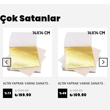
Çok Satanlar
ALTIN YAPRAK VARAK SANATSAL BÜYÜK BOY FOLYO EPOKSİ REÇİNE NAİL ART 16 ADET 14X14 CM ALTIN RENK
ALTIN YAPRAK VARAK SANATSAL BÜYÜK BOY FOLYO EPOKSİ REÇİNE NAİL ART 8 ADET ALTIN RENK 14X14 CM
₺ 599.90
₺ 199.90
%
73
%
45
₺ 159.90
₺ 109.90