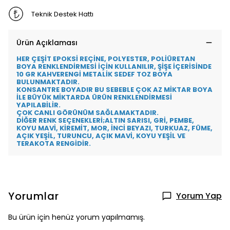
Teknik Destek Hattı
Ürün Açıklaması
HER ÇEŞİT EPOKSİ REÇİNE, POLYESTER, POLİÜRETAN
BOYA RENKLENDİRMESİ İÇİN KULLANILIR, ŞİŞE İÇERİSİNDE
10 GR KAHVERENGİ METALİK SEDEF TOZ BOYA
BULUNMAKTADIR.
KONSANTRE BOYADIR BU SEBEBLE ÇOK AZ MİKTAR BOYA
İLE BÜYÜK MİKTARDA ÜRÜN RENKLENDİRMESİ
YAPILABİLİR.
ÇOK CANLI GÖRÜNÜM SAĞLAMAKTADIR.
DİĞER RENK SEÇENEKLERİ;ALTIN SARISI, GRİ, PEMBE,
KOYU MAVİ, KİREMİT, MOR, İNCİ BEYAZI, TURKUAZ, FÜME,
AÇIK YEŞİL, TURUNCU, AÇIK MAVİ, KOYU YEŞİL VE
TERAKOTA RENGİDİR.
Yorumlar
Yorum Yap
Bu ürün için henüz yorum yapılmamış.