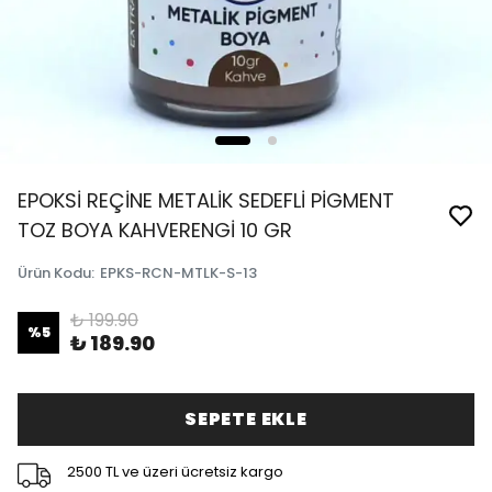
EPOKSİ REÇİNE METALİK SEDEFLİ PİGMENT
TOZ BOYA KAHVERENGİ 10 GR
Ürün Kodu
:
EPKS-RCN-MTLK-S-13
₺ 199.90
%
5
₺ 189.90
SEPETE EKLE
2500 TL ve üzeri ücretsiz kargo