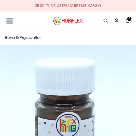
KALİTELİ HİZMETİN ADRESİ
0
Boya & Pigmentler