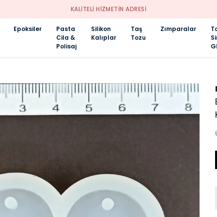
KALİTELİ HİZMETİN ADRESİ
Epoksiler
Pasta
Silikon
Taş
Zımparalar
T
Cila &
Kalıplar
Tozu
S
Polisaj
Gl