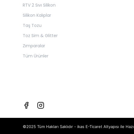
RTV 2 Sıvı Silikon
Silikon Kalıplar
Taş Tozu
Toz Sim & Glitter
Zımparalar
Tüm Ürünler
©2025 Tüm Hakları Saklıdır - ikas E-Ticaret
Altyapısı ile Hazı