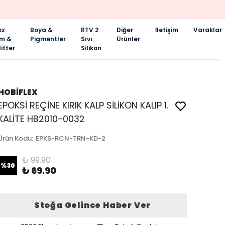
oz
Boya &
RTV 2
Diğer
İletişim
Varaklar
im &
Pigmentler
Sıvı
Ürünler
itter
Silikon
HOBİFLEX
EPOKSİ REÇİNE KIRIK KALP SİLİKON KALIP 1.
KALİTE HB2010-0032
Ürün Kodu
:
EPKS-RCN-TRN-KD-2
₺ 99.90
%
30
₺ 69.90
Stoğa Gelince Haber Ver