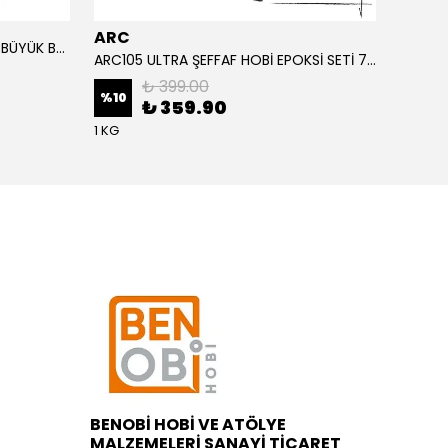
ARC
ARC
ALTIN YAPRAK VARAK SANATSAL BÜYÜK BOY FOLYO EPOKSİ REÇİNE NAİL ART 90 ADET 14X14 CM ALTIN RENK
ARC105 ULTRA ŞEFFAF HOBİ EPOKSİ SETİ 750 GRAM
₺ 399.00
%
10
%
1
₺ 359.90
1 KG
BENOBİ HOBİ VE ATÖLYE
MALZEMELERİ SANAYİ TİCARET