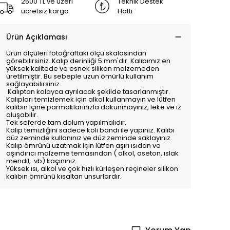
2500 TL ve üzeri
Teknik Destek
ücretsiz kargo
Hattı
Ürün Açıklaması
Ürün ölçüleri fotoğraftaki ölçü skalasından
görebilirsiniz. Kalıp derinliği 5 mm'dir. Kalıbımız en
yüksek kalitede ve esnek silikon malzemeden
üretilmiştir. Bu sebeple uzun ömürlü kullanım
sağlayabilirsiniz.
Kalıptan kolayca ayrılacak şekilde tasarlanmıştır.
Kalıpları temizlemek için alkol kullanmayın ve lütfen
kalıbın içine parmaklarınızla dokunmayınız, leke ve iz
oluşabilir.
Tek seferde tam dolum yapılmalıdır.
Kalıp temizliğini sadece koli bandı ile yapınız. Kalıbı
düz zeminde kullanınız ve düz zeminde saklayınız.
Kalıp ömrünü uzatmak için lütfen aşırı ısıdan ve
aşındırıcı malzeme temasından ( alkol, aseton, ıslak
mendil, vb) kaçınınız.
Yüksek ısı, alkol ve çok hızlı kürleşen reçineler silikon
kalıbın ömrünü kısaltan unsurlardır.