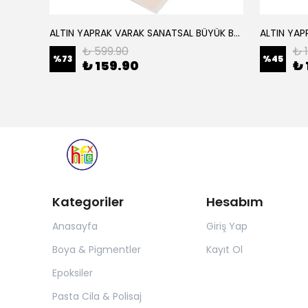
ALTIN YAPRAK VARAK SANATSAL BÜYÜK BOY FOLYO EPOKSİ REÇİNE NAİL ART 16 ADET 14X14 CM ALTIN RENK
Elyaf Dokuma Örgü Cam Elyaf 300 Gram / M2
₺ 599.90
₺ 
%
73
%
45
₺ 159.90
₺ 
Kategoriler
Hesabım
Anasayfa
Giriş Yap
Boya & Pigmentler
Kayıt Ol
Epoksiler
Pasta Cila & Polisaj