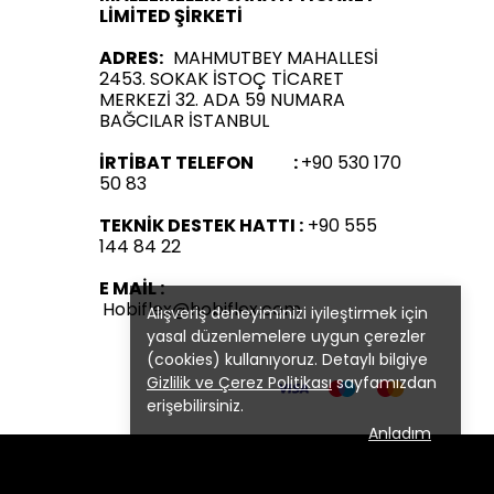
LİMİTED ŞİRKETİ
ADRES:
MAHMUTBEY MAHALLESİ
2453. SOKAK İSTOÇ TİCARET
MERKEZİ 32. ADA 59 NUMARA
BAĞCILAR İSTANBUL
İRTİBAT TELEFON :
+90 530 170
50 83
TEKNİK DESTEK HATTI :
+90 555
144 84 22
E MAİL :
Hobiflex@hobiflex.com
Alışveriş deneyiminizi iyileştirmek için
yasal düzenlemelere uygun çerezler
(cookies) kullanıyoruz. Detaylı bilgiye
Gizlilik ve Çerez Politikası
sayfamızdan
erişebilirsiniz.
Anladım