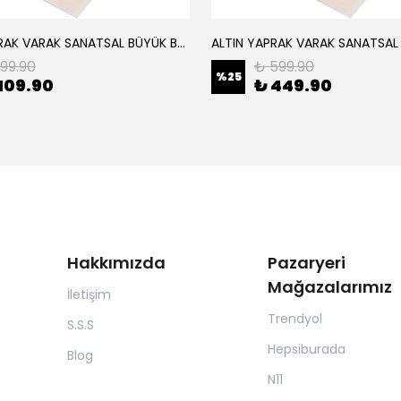
ALTIN YAPRAK VARAK SANATSAL BÜYÜK BOY FOLYO EPOKSİ REÇİNE NAİL ART 8 ADET ALTIN RENK 14X14 CM
199.90
₺ 599.90
%
25
109.90
₺ 449.90
Hakkımızda
Pazaryeri
Mağazalarımız
İletişim
Trendyol
S.S.S
Hepsiburada
Blog
N11