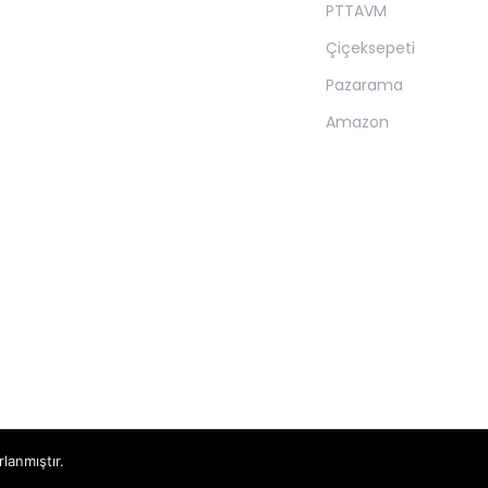
PTTAVM
Çiçeksepeti
Pazarama
Amazon
rlanmıştır.