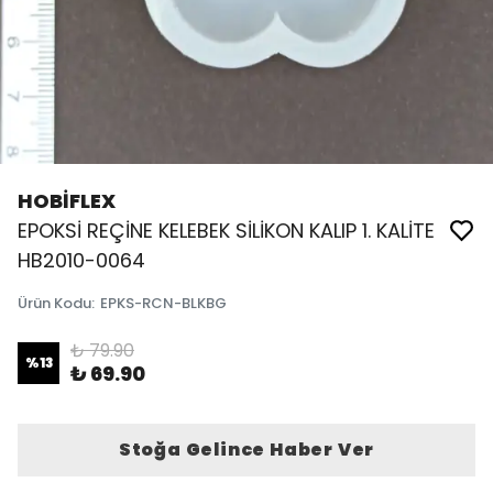
HOBİFLEX
EPOKSİ REÇİNE KELEBEK SİLİKON KALIP 1. KALİTE
HB2010-0064
Ürün Kodu
:
EPKS-RCN-BLKBG
₺ 79.90
%
13
₺ 69.90
Stoğa Gelince Haber Ver