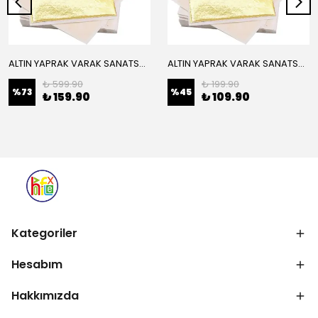
ALTIN YAPRAK VARAK SANATSAL BÜYÜK BOY FOLYO EPOKSİ REÇİNE NAİL ART 16 ADET 14X14 CM ALTIN RENK
ALTIN YAPRAK VARAK SANATSAL BÜYÜK BOY FOLYO EPOKSİ REÇİNE NAİL ART 8 ADET ALTIN RENK 14X14 CM
₺ 599.90
₺ 199.90
%
73
%
45
₺ 159.90
₺ 109.90
Kategoriler
Hesabım
Hakkımızda