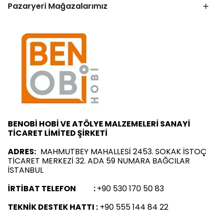
Pazaryeri Mağazalarımız
BENOBİ HOBİ VE ATÖLYE MALZEMELERİ SANAYİ
TİCARET LİMİTED ŞİRKETİ
ADRES:
MAHMUTBEY MAHALLESİ 2453. SOKAK İSTOÇ
TİCARET MERKEZİ 32. ADA 59 NUMARA BAĞCILAR
İSTANBUL
İRTİBAT TELEFON :
+90 530 170 50 83
TEKNİK DESTEK HATTI :
+90 555 144 84 22