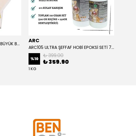
ARC
ARC
ALTIN YAPRAK VARAK SANATSAL BÜYÜK BOY FOLYO EPOKSİ REÇİNE NAİL ART 90 ADET 14X14 CM ALTIN RENK
ARC105 ULTRA ŞEFFAF HOBİ EPOKSİ SETİ 750 GRAM
₺ 399.00
%
10
%
1
₺ 359.90
1 KG