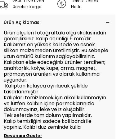
2500 TL ve üzeri
Teknik Destek
ücretsiz kargo
Hattı
Ürün Açıklaması
Ürün ölçüleri fotoğraftaki ölçü skalasından
görebilirsiniz. Kalıp derinliği 5 mm'dir.
Kalıbımız en yüksek kalitede ve esnek
silikon malzemeden üretilmiştir. Bu sebeple
uzun ömürlü kullanım sağlayabilirsiniz.
Kalıptan elde edeceğiniz ürünler tercihen;
anahtarlık, kolye, küpe, arma, magnet,
promosyon ürünleri vs olarak kullanıma
uygundur.
Kalıptan kolayca ayrılacak şekilde
tasarlanmıştır.
Kalıpları temizlemek için alkol kullanmayın
ve lütfen kalıbın içine parmaklarınızla
dokunmayınız, leke ve iz oluşabilir.
Tek seferde tam dolum yapılmalıdır.
Kalıp temizliğini sadece koli bandı ile
yapınız. Kalıbı düz zeminde kulla
Devamını Göster