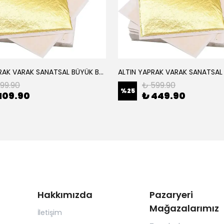
ALTIN YAPRAK VARAK SANATSAL BÜYÜK BOY FOLYO EPOKSİ REÇİNE NAİL ART 8 ADET ALTIN RENK 14X14 CM
199.90
₺ 599.90
%
25
109.90
₺ 449.90
Hakkımızda
Pazaryeri
Mağazalarımız
İletişim