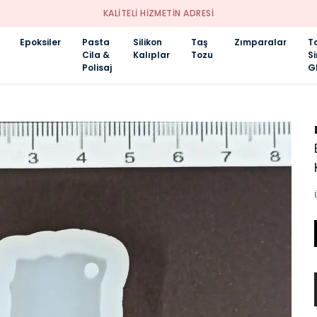
KALİTELİ HİZMETİN ADRESİ
Epoksiler
Pasta
Silikon
Taş
Zımparalar
T
Cila &
Kalıplar
Tozu
S
Polisaj
Gl