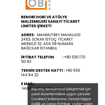
BENOBİ HOBİ VE ATÖLYE
MALZEMELERİ SANAYİ TİCARET
LİMİTED ŞİRKETİ
ADRES:
MAHMUTBEY MAHALLESİ
2453. SOKAK İSTOÇ TİCARET
MERKEZİ 32. ADA 59 NUMARA
BAĞCILAR İSTANBUL
İRTİBAT TELEFON :
+90 530 170
50 83
TEKNİK DESTEK HATTI :
+90 555
144 84 22
E MAİL :
Hobiflex@hobiflex.com
Alışveriş deneyiminizi iyileştirmek için
yasal düzenlemelere uygun çerezler
(cookies) kullanıyoruz. Detaylı bilgiye
Gizlilik ve Çerez Politikası
sayfamızdan