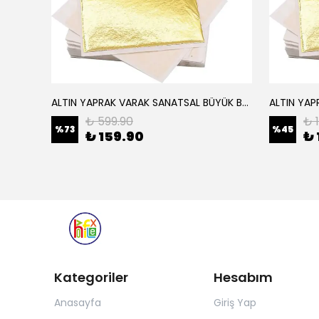
ALTIN YAPRAK VARAK SANATSAL BÜYÜK BOY FOLYO EPOKSİ REÇİNE NAİL ART 16 ADET 14X14 CM ALTIN RENK
Elyaf Dokuma Örgü Cam Elyaf 300 Gram / M2
₺ 599.90
₺ 
%
73
%
45
₺ 159.90
₺ 
Kategoriler
Hesabım
Anasayfa
Giriş Yap