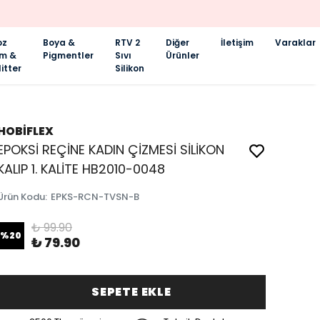
oz
Boya &
RTV 2
Diğer
İletişim
Varaklar
im &
Pigmentler
Sıvı
Ürünler
itter
Silikon
HOBİFLEX
EPOKSİ REÇİNE KADIN ÇİZMESİ SİLİKON
KALIP 1. KALİTE HB2010-0048
Ürün Kodu
:
EPKS-RCN-TVSN-B
₺ 99.90
%
20
₺ 79.90
SEPETE EKLE