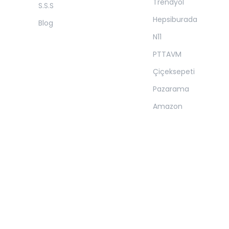
Trendyol
S.S.S
Hepsiburada
Blog
N11
PTTAVM
Çiçeksepeti
Pazarama
Amazon