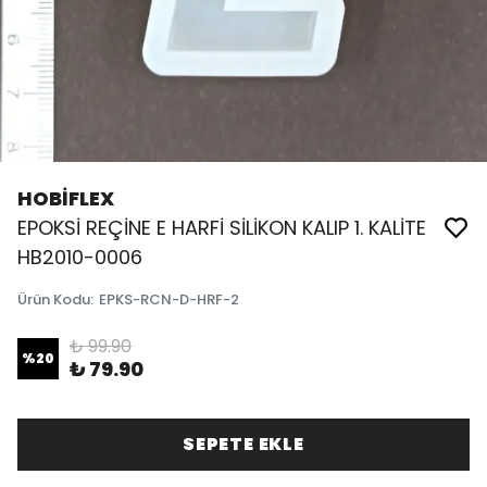
HOBİFLEX
EPOKSİ REÇİNE E HARFİ SİLİKON KALIP 1. KALİTE
HB2010-0006
Ürün Kodu
:
EPKS-RCN-D-HRF-2
₺ 99.90
%
20
₺ 79.90
SEPETE EKLE