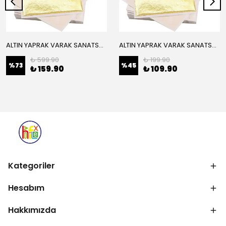
ALTIN YAPRAK VARAK SANATSAL BÜYÜK BOY FOLYO EPOKSİ REÇİNE NAİL ART 16 ADET 14X14 CM ALTIN RENK
ALTIN YAPRAK VARAK SANATSAL BÜYÜK BOY FOLYO EPOKSİ REÇİNE NAİL ART 8 ADET ALTIN RENK 14X14 CM
₺ 599.90
₺ 199.90
%
73
%
45
₺ 159.90
₺ 109.90
Kategoriler
Hesabım
Hakkımızda