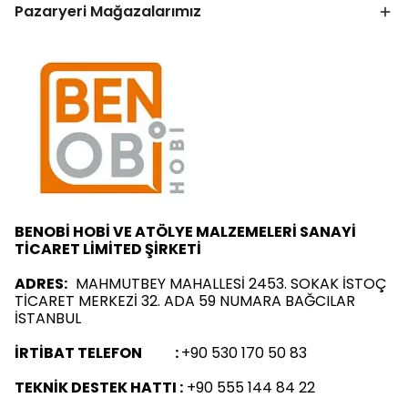
Pazaryeri Mağazalarımız
BENOBİ HOBİ VE ATÖLYE MALZEMELERİ SANAYİ
TİCARET LİMİTED ŞİRKETİ
ADRES:
MAHMUTBEY MAHALLESİ 2453. SOKAK İSTOÇ
TİCARET MERKEZİ 32. ADA 59 NUMARA BAĞCILAR
İSTANBUL
İRTİBAT TELEFON :
+90 530 170 50 83
TEKNİK DESTEK HATTI :
+90 555 144 84 22